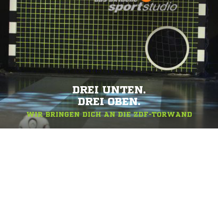
DREI UNTEN.
DREI OBEN.
WIR BRINGEN DICH AN DIE ZDF-TORWAND