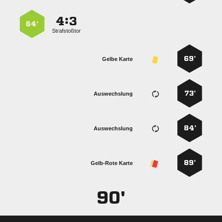
:


64’
Strafstoßtor
69’
Gelbe Karte
73’
Auswechslung
84’
Auswechslung
89’
Gelb-Rote Karte
90'