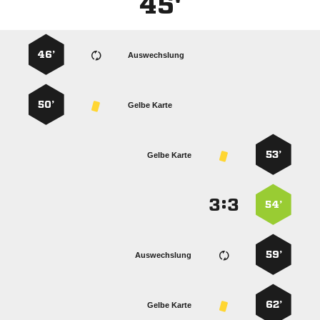
45'
46’
Auswechslung
50’
Gelbe Karte
53’
Gelbe Karte
:


54’
59’
Auswechslung
62’
Gelbe Karte