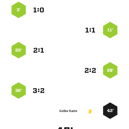
:


3’
:


11’
:


20’
:


28’
:


36’
42’
Gelbe Karte