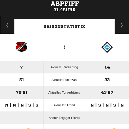
ABPFIFF
21:45UHR
ANZEIGE
SAISONSTATISTIK
:
7
14
Aktuelle Platzierung
51
23
Aktuelle Punktzahl
72:51
41:87
Aktuelles Torverhältnis
N | N | N | S | S
N | S | N | S | N
Aktueller Trend
Bester Torjäger (Tore)