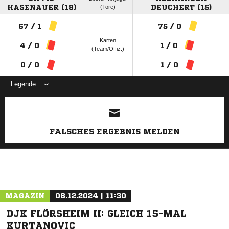
HASENAUER (18)
(Tore)
DEUCHERT (15)
67 / 1
75 / 0
Karten
4 / 0
1 / 0
(Team/Offiz.)
0 / 0
1 / 0
Legende
ANZEIGE
FALSCHES ERGEBNIS MELDEN
MAGAZIN
08.12.2024 | 11:30
DJK FLÖRSHEIM II: GLEICH 15-MAL
KURTANOVIC