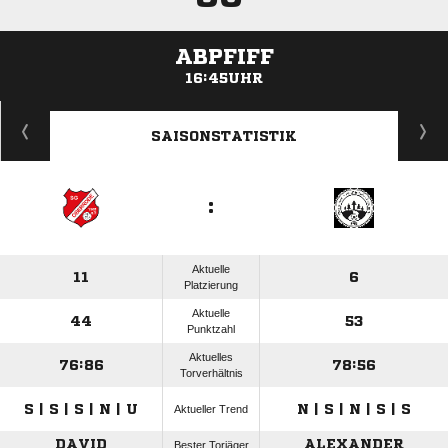
ABPFIFF
16:45UHR
ANZEIGE
SAISONSTATISTIK
:
Aktuelle
11
6
Platzierung
Aktuelle
44
53
Punktzahl
Aktuelles
76:86
78:56
Torverhältnis
S | S | S | N | U
N | S | N | S | S
Aktueller Trend
DAVID
ALEXANDER
Bester Torjäger