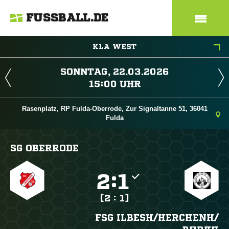
FUSSBALL.DE
KLA WEST
 
 
Rasenplatz, RP Fulda-Oberrode, Zur Signaltanne 51, 36041
Fulda
SG OBERRODE

:

[2 : 1]
FSG ILBESH/​HERCHENH/​