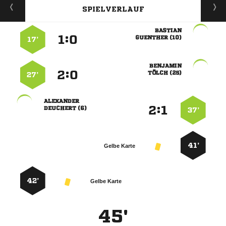
SPIELVERLAUF

:


 
17’

:


 
27’

:


 
37’
41’
Gelbe Karte
42’
Gelbe Karte
45'