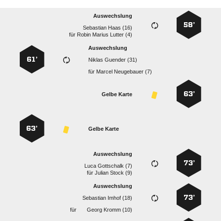
Auswechslung
58’
  
für
   
Auswechslung
61’
  
für
  
63’
Gelbe Karte
63’
Gelbe Karte
Auswechslung
73’
  
für
  
Auswechslung
73’
  
für
  