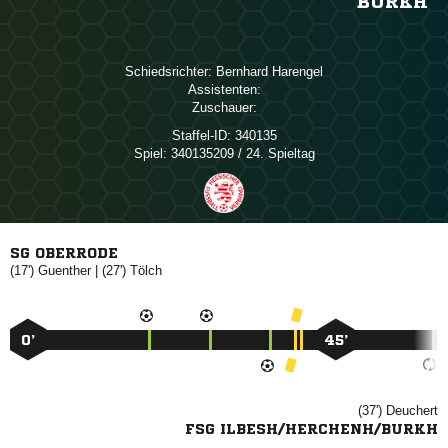
BURKH
Schiedsrichter:
 
Assistenten:
Zuschauer:
Staffel-ID:
340135
Spiel:
340135209 / 24. Spieltag
SG OBERRODE
(17')

| (27')

0’
45’
(37')

FSG ILBESH/HERCHENH/BURKH