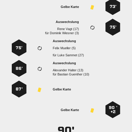
73’
Gelbe Karte
Auswechslung
75’
  
für
  
Auswechslung
75’
  
für
  
Auswechslung
86’
  
für
  
87’
Gelbe Karte
90 ’
Gelbe Karte
+2
90'