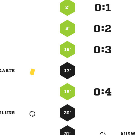
:


2’
:


5’
:


16’
KARTE
17’
:


19’
SLUNG
20’
21’
AUSW