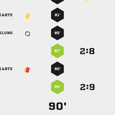
KARTE
81’
SLUNG
85’
:


87’
KARTE
90’
:


90’
90'