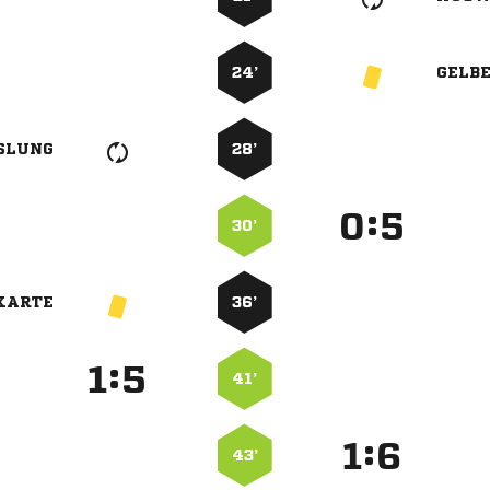
24’
GELB
SLUNG
28’
:


30’
KARTE
36’
:


41’
:


43’