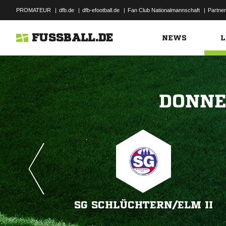
PROMATEUR
|
dfb.de
|
dfb-efootball.de
|
Fan Club Nationalmannschaft
|
Partner
FUSSBALL.DE
NEWS
L

SG SCHLÜCHTERN/​ELM II