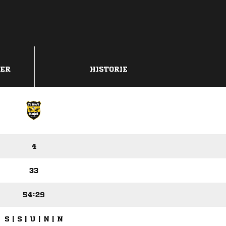
DER
HISTORIE
4
33
54:29
S | S | U | N | N