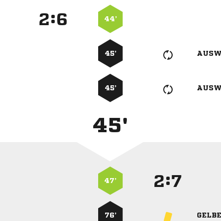
:


44’
45’
AUSW
45’
AUSW
45'
:


47’
76’
GELB