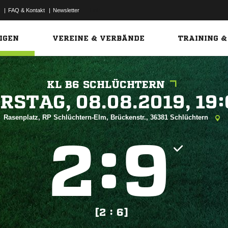
|
FAQ & Kontakt
|
Newsletter
Link
IGEN
VEREINE & VERBÄNDE
TRAINING &
KL B6 SCHLÜCHTERN
 


Rasenplatz, RP Schlüchtern-Elm, Brückenstr., 36381 Schlüchtern
:


[2 : 6]