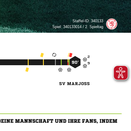
Staffel-ID:
340133
Spiel:
340133014 / 2. Spieltag

90’

SV MARJOSS
 DEINE MANNSCHAFT UND IHRE FANS, INDEM