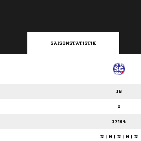
SAISONSTATISTIK
16
0
17:94
N | N | N | N | N