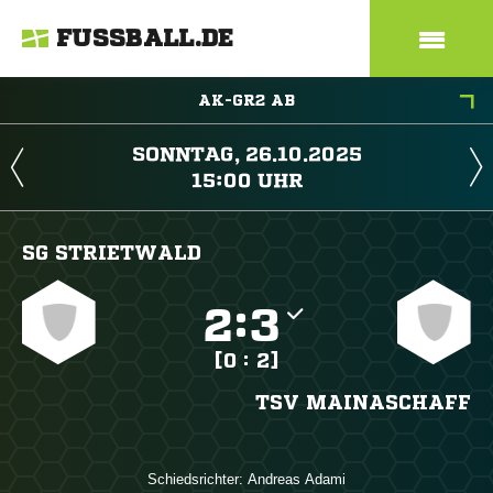
FUSSBALL.DE
AK-GR2 AB
 
 
SG STRIETWALD

:

[0 : 2]
TSV MAINASCHAFF
Schiedsrichter:
 