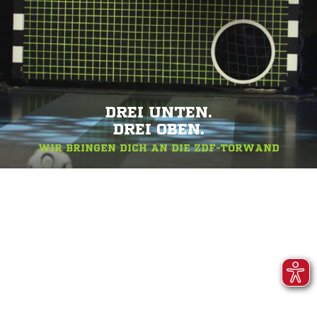
DREI UNTEN.
DREI OBEN.
WIR BRINGEN DICH AN DIE ZDF-TORWAND