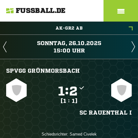
FUSSBALL.DE
AK-GR2 AB
 
 
SPVGG GRÜNMORSBACH

:

[1 : 1]
SC RAUENTHAL I
Schiedsrichter:
 