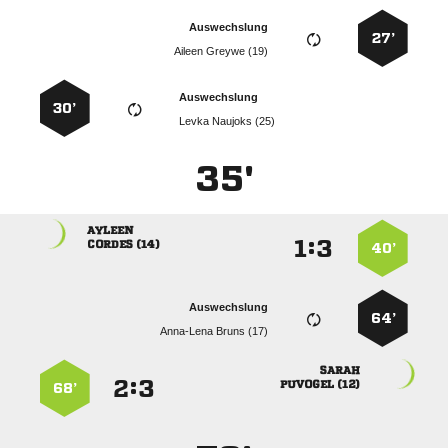
Auswechslung
27’
  
Auswechslung
30’
  
35'

:


 
40’
Auswechslung
64’
  

:


 
68’