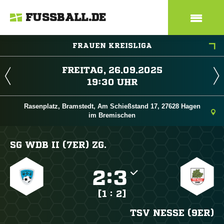
FUSSBALL.DE
FRAUEN KREISLIGA
 
 
Rasenplatz, Bramstedt, Am Schießstand 17, 27628 Hagen
im Bremischen
SG WDB II (7ER) ZG.

:

[1 : 2]
TSV NESSE (9ER)