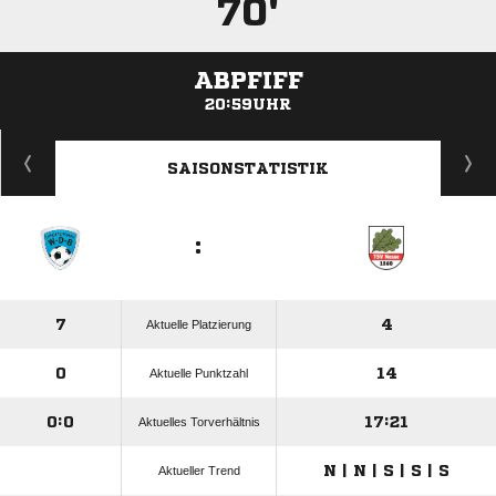
70'
ABPFIFF
20:59UHR
ANZEIGE
SAISONSTATISTIK
:
7
4
Aktuelle Platzierung
0
14
Aktuelle Punktzahl
0:0
17:21
Aktuelles Torverhältnis
N | N | S | S | S
Aktueller Trend