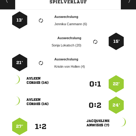
SPIELVERLAUF
Auswechslung
13’
  
Auswechslung
15’
  
Auswechslung
21’
   

:


 
22’

:


 
24’

:


 
27’