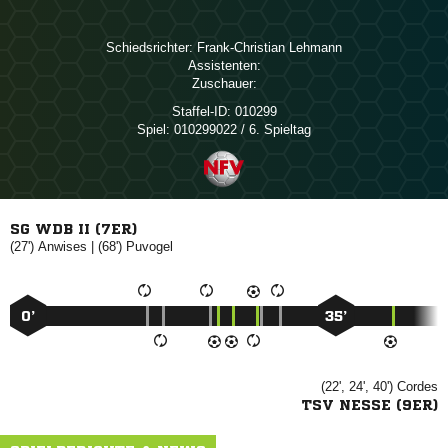
Schiedsrichter:
 
Assistenten:
Zuschauer:
Staffel-ID:
010299
Spiel:
010299022 / 6. Spieltag
SG WDB II (7ER)
(27')

| (68')

0’
35’
(22', 24', 40')

TSV NESSE (9ER)