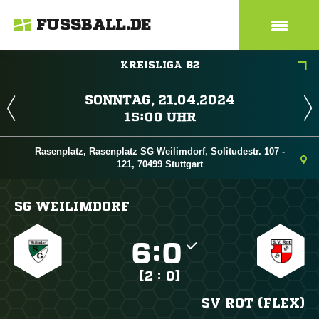
FUSSBALL.DE
KREISLIGA B2
 
 
Rasenplatz, Rasenplatz SG Weilimdorf, Solitudestr. 107 -
121, 70499 Stuttgart
SG WEILIMDORF

:

[2 : 0]
SV ROT (FLEX)