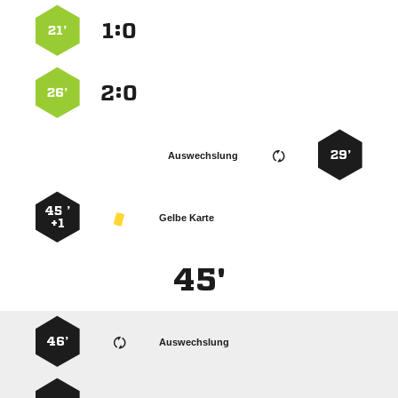
:


21’
:


26’
29’
Auswechslung
45 ’
Gelbe Karte
+1
45'
46’
Auswechslung