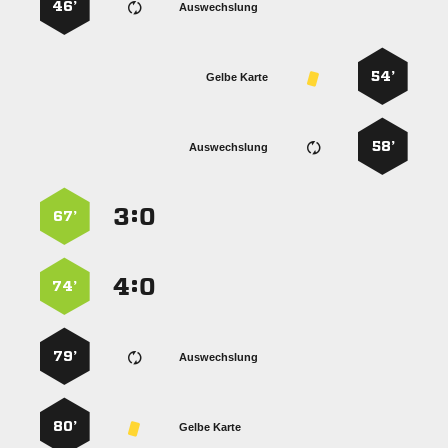
46’
Auswechslung
54’
Gelbe Karte
58’
Auswechslung
:


67’
:


74’
79’
Auswechslung
80’
Gelbe Karte