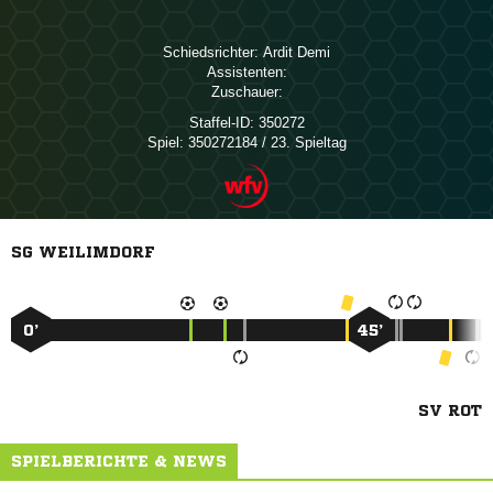
Schiedsrichter:
 
Assistenten:
Zuschauer:
Staffel-ID:
350272
Spiel:
350272184 / 23. Spieltag
SG WEILIMDORF
0’
45’
SV ROT
SPIELBERICHTE & NEWS