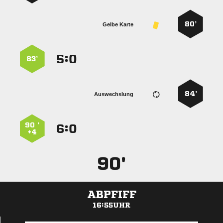
80’
Gelbe Karte
:


83’
84’
Auswechslung
90 ’
:


+4
90'
ABPFIFF
16:55UHR
ANZEIGE