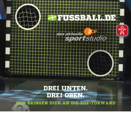
DREI UNTEN.
DREI OBEN.
WIR BRINGEN DICH AN DIE ZDF-TORWAND