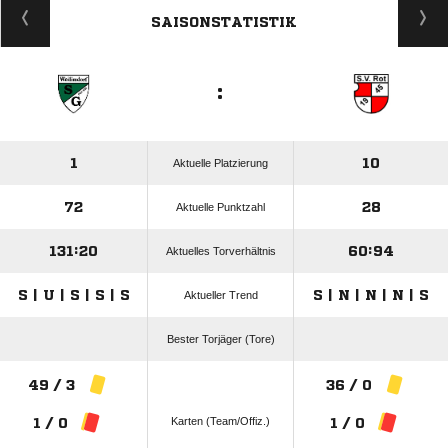
SAISONSTATISTIK
:
1
10
Aktuelle Platzierung
72
28
Aktuelle Punktzahl
131:20
60:94
Aktuelles Torverhältnis
S | U | S | S | S
S | N | N | N | S
Aktueller Trend
Bester Torjäger (Tore)
49 / 3
36 / 0
Karten (Team/Offiz.)
1 / 0
1 / 0