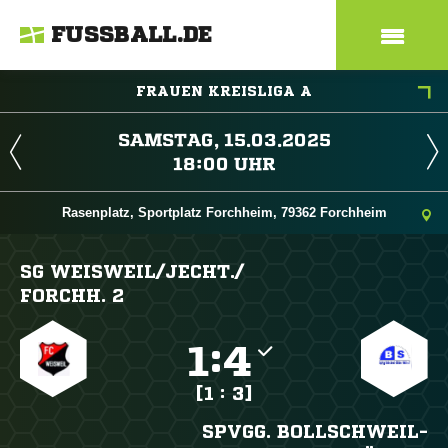
FUSSBALL.DE
FRAUEN KREISLIGA A
 
 
Rasenplatz, Sportplatz Forchheim, 79362 Forchheim
SG WEISWEIL/​JECHT./​
FORCHH. 2

:

[1 : 3]
SPVGG. BOLLSCHWEIL-