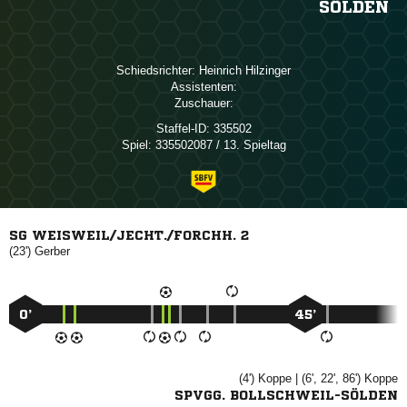
SÖLDEN
Schiedsrichter:
 
Assistenten:
Zuschauer:
Staffel-ID:
335502
Spiel:
335502087 / 13. Spieltag
SG WEISWEIL/JECHT./FORCHH. 2
(23')

0’
45’
(4')

| (6', 22', 86')

SPVGG. BOLLSCHWEIL-SÖLDEN