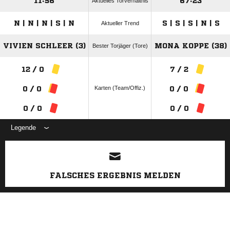
11:56
67:23
Aktuelles Torverhältnis
N | N | N | S | N
S | S | S | N | S
Aktueller Trend
VIVIEN SCHLEER (3)
MONA KOPPE (38)
Bester Torjäger (Tore)
12 / 0
7 / 2
Karten (Team/Offiz.)
0 / 0
0 / 0
0 / 0
0 / 0
Legende
ANZEIGE
FALSCHES ERGEBNIS MELDEN