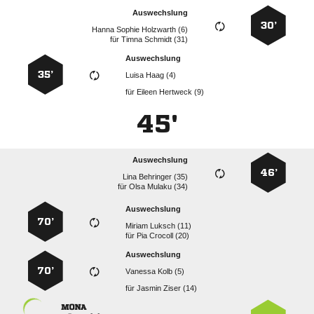
Auswechslung
30’
   
für
  
Auswechslung
35’
  
für
  
45'
Auswechslung
46’
  
für
  
Auswechslung
70’
  
für
  
Auswechslung
70’
  
für
  
