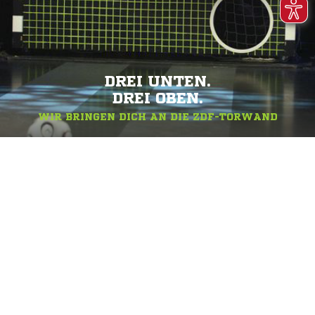
DREI UNTEN.
DREI OBEN.
WIR BRINGEN DICH AN DIE ZDF-TORWAND