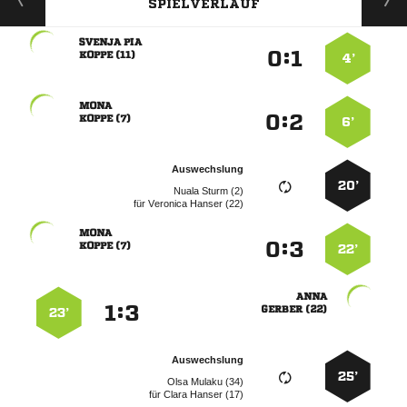
SPIELVERLAUF
 
:


 
4’

:


 
6’
Auswechslung
20’
  
für
  

:


 
22’

:


 
23’
Auswechslung
25’
  
für
  