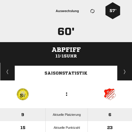
57’
Auswechslung
60'
ABPFIFF
11:15UHR
ANZEIGE
SAISONSTATISTIK
:
9
6
Aktuelle Platzierung
15
23
Aktuelle Punktzahl