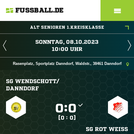
FUSSBALL.DE
ALT SENIOREN 1.KREISKLASSE
 
 
Rasenplatz, Sportplatz Danndorf, Waldstr., 38461 Danndorf
SG WENDSCHOTT/​
DANNDORF

:

[0 : 0]
SG ROT WEISS W