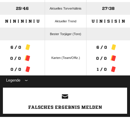
25:46
27:38
Aktuelles Torverhältnis
N | N | N | N | U
U | N | S | S | N
Aktueller Trend
Bester Torjäger (Tore)
6 / 0
6 / 0
Karten (Team/Offiz.)
0 / 0
0 / 0
0 / 0
1 / 0
Legende
ANZEIGE
FALSCHES ERGEBNIS MELDEN