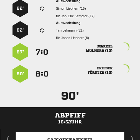
Auswechslung
82’
  
für
  
Auswechslung
82’
  
für
  

:


 
87’

:


 
90’
90'
ABPFIFF
16:52UHR
ANZEIGE