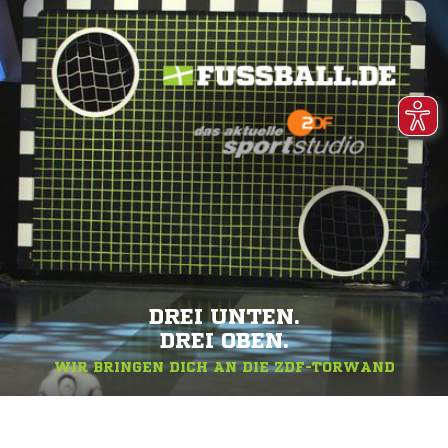
DREI UNTEN.
DREI OBEN.
WIR BRINGEN DICH AN DIE ZDF-TORWAND