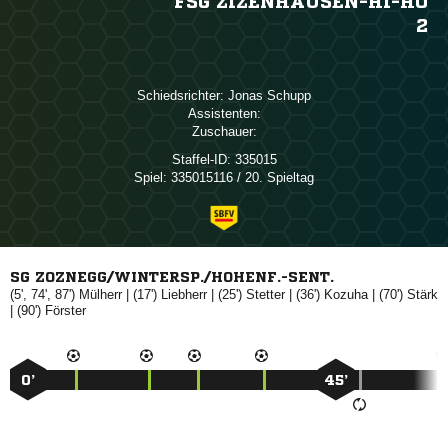
FSG ZIZENHAUSEN-HI-HO
2
Schiedsrichter:
 
Assistenten:
Zuschauer:
Staffel-ID:
335015
Spiel:
335015116 / 20. Spieltag
SG ZOZNEGG/WINTERSP./HOHENF.-SENT.
(5', 74', 87')

| (17')

| (25')

| (36')

| (70')

| (90')

0’
45’