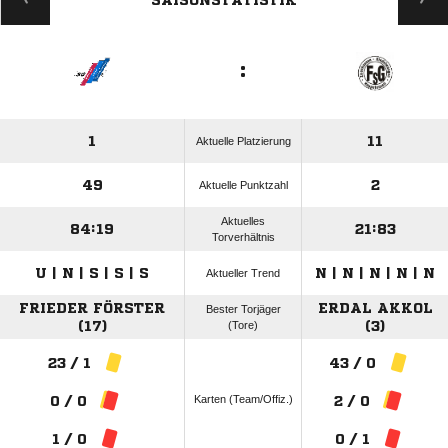
SAISONSTATISTIK
:
1
11
Aktuelle Platzierung
49
2
Aktuelle Punktzahl
Aktuelles
84:19
21:83
Torverhältnis
U | N | S | S | S
N | N | N | N | N
Aktueller Trend
FRIEDER FÖRSTER
ERDAL AKKOL
Bester Torjäger
(17)
(Tore)
(3)
23 / 1
43 / 0
Karten (Team/Offiz.)
0 / 0
2 / 0
1 / 0
0 / 1