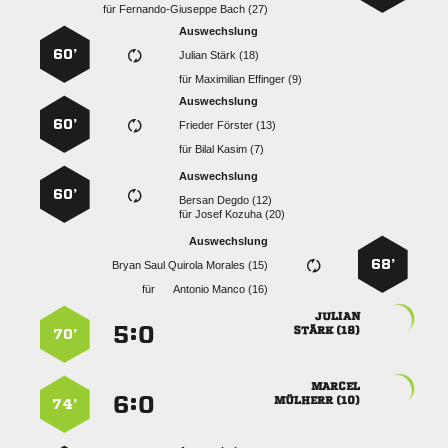
für
  
Auswechslung
60’
  
für
  
Auswechslung
60’
  
für
  
Auswechslung
60’
  
für
  
Auswechslung
68’
    
für
  

:


 
70’

:


 
74’