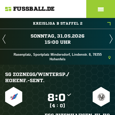
FUSSBALL.DE
KREISLIGA B STAFFEL 2
 
 
Rasenplatz, Sportplatz Mindersdorf, Lindenstr. 8, 78355
Hohenfels
SG ZOZNEGG/​WINTERSP./​
HOHENF.-SENT.

:

[4 : 0]