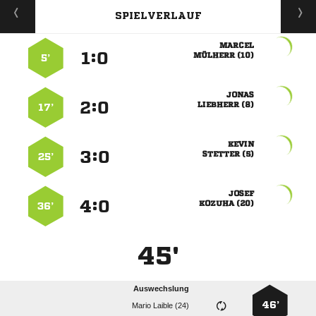
SPIELVERLAUF

:


 
5’

:


 
17’

:


 
25’

:


 
36’
45'
Auswechslung
46’
  