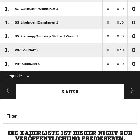
1.
0
SG Gallmannsweil/​B.K.B 3
0
0 : 0
1.
0
SG Liptingen/​Emmingen 2
0
0 : 0
1.
0
SG Zoznegg/​Wintersp./​Hohenf.-Sent. 3
0
0 : 0
1.
0
VfR Sauldorf 2
0
0 : 0
1.
0
VfR Stockach 3
0
0 : 0
Legende
KADER
Filter
DIE KADERLISTE IST BISHER NICHT ZUR
VERÖFFENTLICHUNG FREIGEGEBEN.