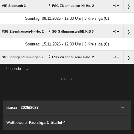
:

:

VfR Stockach 3
FSG Zizenhausen-Hi-Ho. 2
Sonntag, 08.11.2026 - 12:30 Uhr | 3.Kreisliga (C)
:

:

FSG Zizenhausen-Hi-Ho. 2
SG Gallmannsweil/​B.K.B 3
Sonntag, 15.11.2026 - 12:30 Uhr | 3.Kreisliga (C)
:

:

SG Liptingen/​Emmingen 2
FSG Zizenhausen-Hi-Ho. 2
Legende
ANZEIGE
Saison:
2026/2027
Wettbewerb:
Kreisliga C Staffel 4