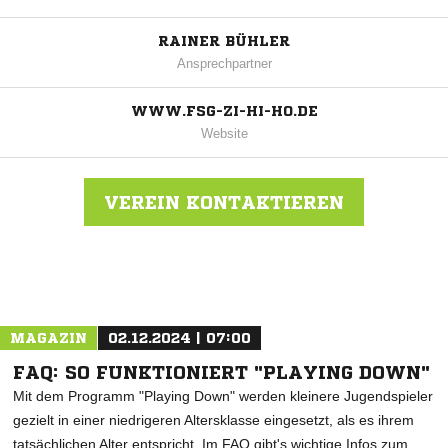
RAINER BÜHLER
Ansprechpartner
WWW.FSG-ZI-HI-HO.DE
Website
VEREIN KONTAKTIEREN
Nachricht an FSG Zizenh./Hindelw./Hoppetenz
MAGAZIN
02.12.2024 | 07:00
FAQ: SO FUNKTIONIERT "PLAYING DOWN"
Mit dem Programm "Playing Down" werden kleinere Jugendspieler
gezielt in einer niedrigeren Altersklasse eingesetzt, als es ihrem
tatsächlichen Alter entspricht. Im FAQ gibt's wichtige Infos zum