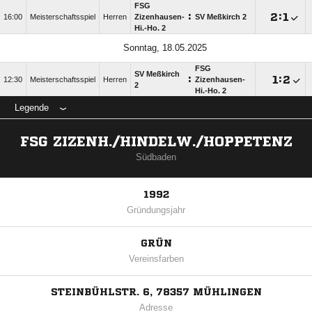
FSG
:

:

16:00
Meisterschaftsspiel
Herren
Zizenhausen-
SV Meßkirch 2
Hi.-Ho. 2
Sonntag, 18.05.2025
FSG
SV Meßkirch
:

:

12:30
Meisterschaftsspiel
Herren
Zizenhausen-
2
Hi.-Ho. 2
Legende
FSG ZIZENH./HINDELW./HOPPETENZ
Südbaden
1992
Gründungsjahr
GRÜN
Vereinsfarben
STEINBÜHLSTR. 6, 78357 MÜHLINGEN
Adresse