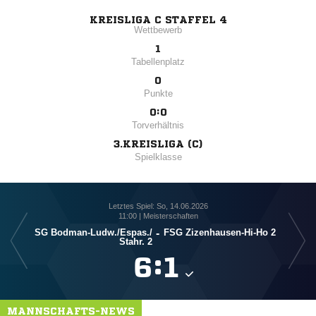
KREISLIGA C STAFFEL 4
Wettbewerb
1
Tabellenplatz
0
Punkte
0:0
Torverhältnis
3.KREISLIGA (C)
Spielklasse
Letztes Spiel: So, 14.06.2026
11:00 | Meisterschaften
SG Bodman-Ludw./​Espas./​
-
FSG Zizenhausen-Hi-Ho 2
Stahr. 2

:

MANNSCHAFTS-NEWS