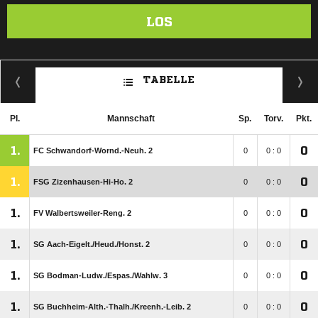
LOS
TABELLE
Pl.
Mannschaft
Sp.
Torv.
Pkt.
1.
0
FC Schwandorf-Wornd.-Neuh. 2
0
0 : 0
1.
0
FSG Zizenhausen-Hi-Ho. 2
0
0 : 0
1.
0
FV Walbertsweiler-Reng. 2
0
0 : 0
1.
0
SG Aach-Eigelt./​Heud./​Honst. 2
0
0 : 0
1.
0
SG Bodman-Ludw./​Espas./​Wahlw. 3
0
0 : 0
1.
0
SG Buchheim-Alth.-Thalh./​Kreenh.-Leib. 2
0
0 : 0