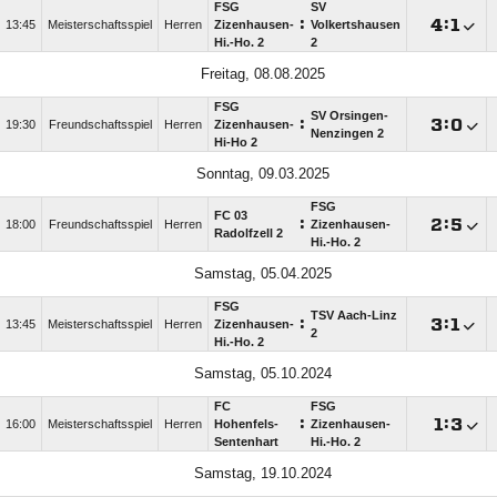
FSG
SV
:

:

13:45
Meisterschaftsspiel
Herren
Zizenhausen-
Volkertshausen
Hi.-Ho. 2
2
Freitag, 08.08.2025
FSG
SV Orsingen-
:

:

19:30
Freundschaftsspiel
Herren
Zizenhausen-
Nenzingen 2
Hi-Ho 2
Sonntag, 09.03.2025
FSG
FC 03
:

:

18:00
Freundschaftsspiel
Herren
Zizenhausen-
Radolfzell 2
Hi.-Ho. 2
Samstag, 05.04.2025
FSG
TSV Aach-Linz
:

:

13:45
Meisterschaftsspiel
Herren
Zizenhausen-
2
Hi.-Ho. 2
Samstag, 05.10.2024
FC
FSG
:

:

16:00
Meisterschaftsspiel
Herren
Hohenfels-
Zizenhausen-
Sentenhart
Hi.-Ho. 2
Samstag, 19.10.2024