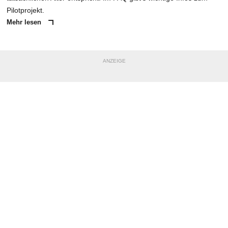
Pilotprojekt.
Mehr lesen
ANZEIGE
NACHRICHT SENDEN
* Pflichtfelder