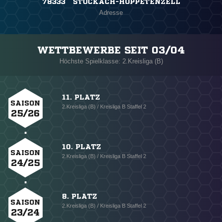
78333 STOCKACH-HOPPETENZELL
Adresse
WETTBEWERBE SEIT 03/04
Höchste Spielklasse: 2.Kreisliga (B)
11. PLATZ
SAISON
2.Kreisliga (B) / Kreisliga B Staffel 2
25/26
10. PLATZ
SAISON
2.Kreisliga (B) / Kreisliga B Staffel 2
24/25
8. PLATZ
SAISON
2.Kreisliga (B) / Kreisliga B Staffel 2
23/24