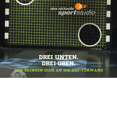
DREI UNTEN.
DREI OBEN.
WIR BRINGEN DICH AN DIE ZDF-TORWAND