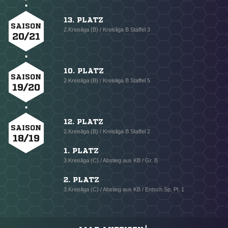
13. PLATZ
SAISON
2.Kreisliga (B) / Kreisliga B Staffel 3
20/21
10. PLATZ
SAISON
2.Kreisliga (B) / Kreisliga B Staffel 5
19/20
12. PLATZ
SAISON
2.Kreisliga (B) / Kreisliga B Staffel 2
18/19
1. PLATZ
3.Kreisliga (C) / Abstieg aus KB / Gr. B
2. PLATZ
3.Kreisliga (C) / Abstieg aus KB / Entsch.Sp. Pl. 1