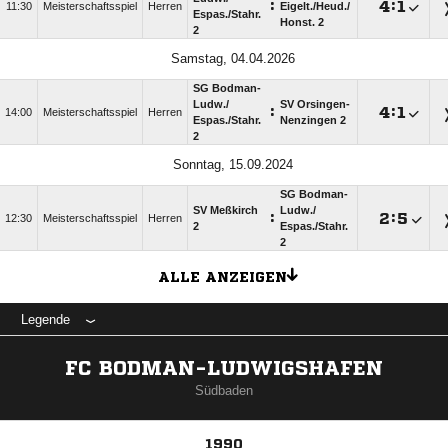
:

:

11:30
Meisterschaftsspiel
Herren
Eigelt./​Heud./​
Espas./​Stahr.
Honst. 2
2
Samstag, 04.04.2026
SG Bodman-
Ludw./​
SV Orsingen-
:

:

14:00
Meisterschaftsspiel
Herren
Espas./​Stahr.
Nenzingen 2
2
Sonntag, 15.09.2024
SG Bodman-
SV Meßkirch
Ludw./​
:

:

12:30
Meisterschaftsspiel
Herren
2
Espas./​Stahr.
2
ALLE ANZEIGEN
Legende
FC BODMAN-LUDWIGSHAFEN
Südbaden
1990