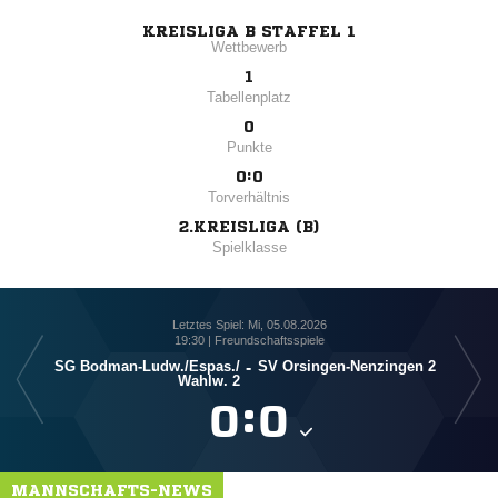
KREISLIGA B STAFFEL 1
Wettbewerb
1
Tabellenplatz
0
Punkte
0:0
Torverhältnis
2.KREISLIGA (B)
Spielklasse
Letztes Spiel: Mi, 05.08.2026
19:30 | Freundschaftsspiele
SG Bodman-Ludw./​Espas./​
-
SV Orsingen-Nenzingen 2
Spf
Wahlw. 2

:

MANNSCHAFTS-NEWS