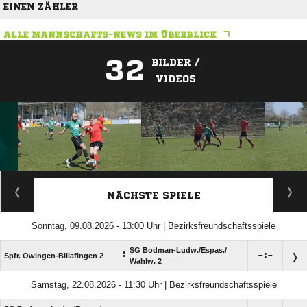
EINEN ZÄHLER
ALLE MANNSCHAFTS-NEWS IM ÜBERBLICK
32
BILDER /
VIDEOS
ANZEIGE
NÄCHSTE SPIELE
Sonntag, 09.08.2026 - 13:00 Uhr | Bezirksfreundschaftsspiele
SG Bodman-Ludw./​Espas./​
:

:

Spfr. Owingen-Billafingen 2
Wahlw. 2
Samstag, 22.08.2026 - 11:30 Uhr | Bezirksfreundschaftsspiele