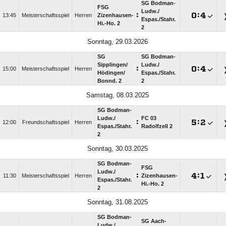
SG Bodman-
FSG
Ludw./​
:

:

13:45
Meisterschaftsspiel
Herren
Zizenhausen-
Espas./​Stahr.
Hi.-Ho. 2
2
Sonntag, 29.03.2026
SG
SG Bodman-
Sipplingen/​
Ludw./​
:

:

15:00
Meisterschaftsspiel
Herren
Hödingen/​
Espas./​Stahr.
Bonnd. 2
2
Samstag, 08.03.2025
SG Bodman-
Ludw./​
FC 03
:

:

12:00
Freundschaftsspiel
Herren
Espas./​Stahr.
Radolfzell 2
2
Sonntag, 30.03.2025
SG Bodman-
FSG
Ludw./​
:

:

11:30
Meisterschaftsspiel
Herren
Zizenhausen-
Espas./​Stahr.
Hi.-Ho. 2
2
Sonntag, 31.08.2025
SG Bodman-
SG Aach-
Ludw./​