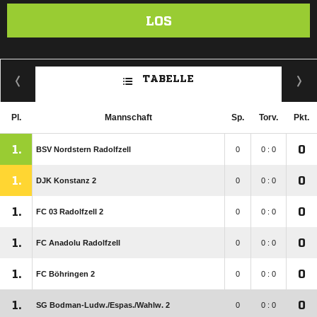
LOS
TABELLE
Pl.
Mannschaft
Sp.
Torv.
Pkt.
1.
0
BSV Nordstern Radolfzell
0
0 : 0
1.
0
DJK Konstanz 2
0
0 : 0
1.
0
FC 03 Radolfzell 2
0
0 : 0
1.
0
FC Anadolu Radolfzell
0
0 : 0
1.
0
FC Böhringen 2
0
0 : 0
1.
0
SG Bodman-Ludw./​Espas./​Wahlw. 2
0
0 : 0