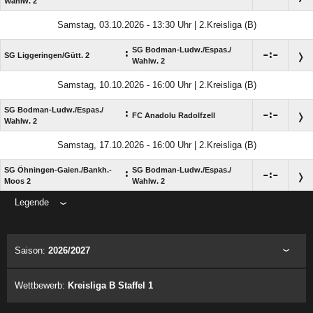
Wahlw. 2
Samstag, 03.10.2026 - 13:30 Uhr | 2.Kreisliga (B)
SG Bodman-Ludw./​Espas./​
:

:

SG Liggeringen/​Gütt. 2
Wahlw. 2
Samstag, 10.10.2026 - 16:00 Uhr | 2.Kreisliga (B)
SG Bodman-Ludw./​Espas./​
:

:

FC Anadolu Radolfzell
Wahlw. 2
Samstag, 17.10.2026 - 16:00 Uhr | 2.Kreisliga (B)
SG Öhningen-Gaien./​Bankh.-
SG Bodman-Ludw./​Espas./​
:

:

Moos 2
Wahlw. 2
Legende
ANZEIGE
Saison:
2026/2027
Wettbewerb:
Kreisliga B Staffel 1