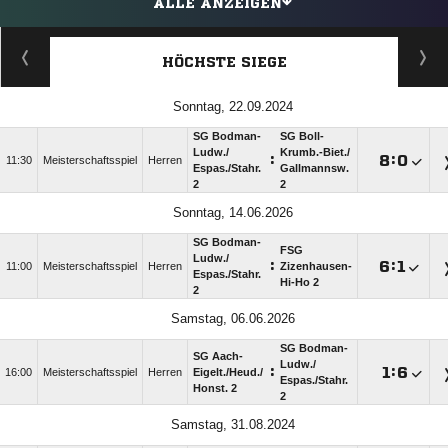
ALLE ANZEIGEN
HÖCHSTE SIEGE
Sonntag, 22.09.2024
SG Bodman-
SG Boll-
Ludw./​
Krumb.-Biet./​
:

:

11:30
Meisterschaftsspiel
Herren
Espas./​Stahr.
Gallmannsw.
2
2
Sonntag, 14.06.2026
SG Bodman-
FSG
Ludw./​
:

:

11:00
Meisterschaftsspiel
Herren
Zizenhausen-
Espas./​Stahr.
Hi-Ho 2
2
Samstag, 06.06.2026
SG Bodman-
SG Aach-
Ludw./​
:

:

16:00
Meisterschaftsspiel
Herren
Eigelt./​Heud./​
Espas./​Stahr.
Honst. 2
2
Samstag, 31.08.2024