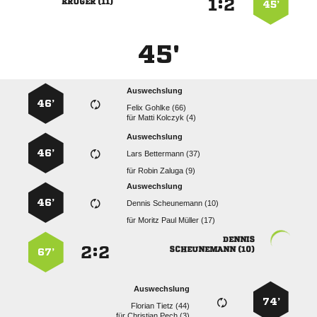
:


 
45’
45'
Auswechslung
46’
  
für
  
Auswechslung
46’
  
für
  
Auswechslung
46’
  
für
   

:


 
67’
Auswechslung
74’
  
für
  