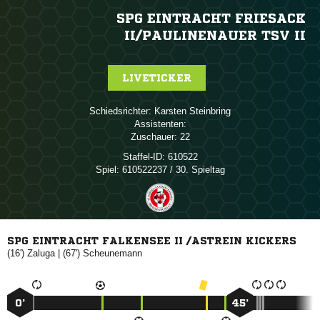
SPG EINTRACHT FRIESACK
II/​PAULINENAUER TSV II
LIVETICKER
Schiedsrichter:
 
Assistenten:
Zuschauer:
22
Staffel-ID:
610522
Spiel:
610522237 / 30. Spieltag
SPG EINTRACHT FALKENSEE II /ASTREIN KICKERS
(16')

| (67')

0’
45’