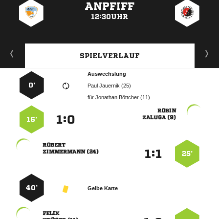
ANPFIFF
12:30UHR
SPIELVERLAUF
Auswechslung
0’
  
für
  

:


 
16’

:


 
25’
40’
Gelbe Karte
