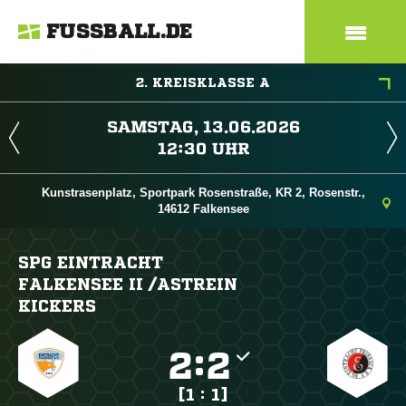
FUSSBALL.DE
2. KREISKLASSE A
 
 
Kunstrasenplatz, Sportpark Rosenstraße, KR 2, Rosenstr.,
14612 Falkensee
SPG EINTRACHT
FALKENSEE II /​ASTREIN
KICKERS

:

[1 : 1]