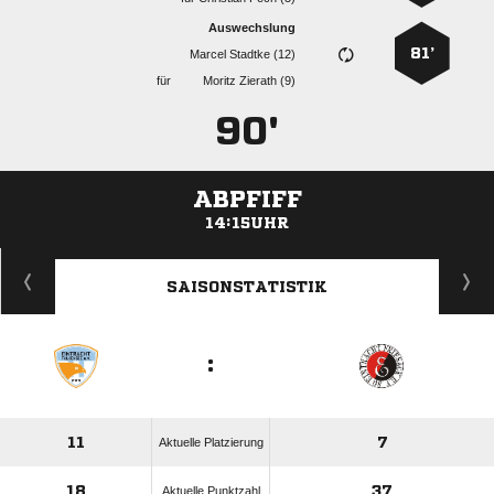
Auswechslung
81’
  
für
  
90'
ABPFIFF
14:15UHR
ANZEIGE
SAISONSTATISTIK
:
11
7
Aktuelle Platzierung
18
37
Aktuelle Punktzahl