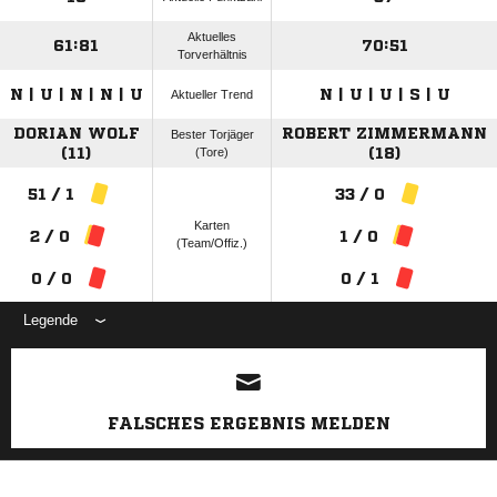
Aktuelles
61:81
70:51
Torverhältnis
N | U | N | N | U
N | U | U | S | U
Aktueller Trend
DORIAN WOLF
ROBERT ZIMMERMANN
Bester Torjäger
(11)
(Tore)
(18)
51 / 1
33 / 0
Karten
2 / 0
1 / 0
(Team/Offiz.)
0 / 0
0 / 1
Legende
ANZEIGE
FALSCHES ERGEBNIS MELDEN