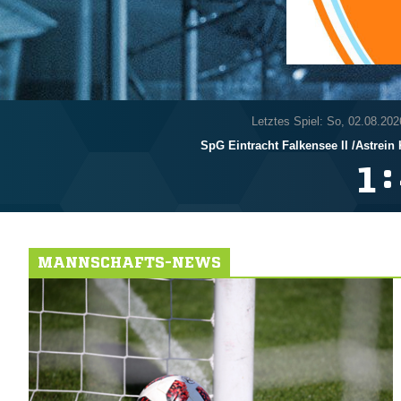
Letztes Spiel: So, 02.08.202
SpG Eintracht Falkensee II /​Astrein
:

MANNSCHAFTS-NEWS