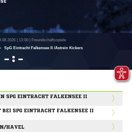
SSE
9.08.2026
|
13:00 | Freundschaftsspiele
-
SpG Eintracht Falkensee II /​Astrein Kickers
:


N SPG EINTRACHT FALKENSEE II
 BEI SPG EINTRACHT FALKENSEE II
IN/HAVEL