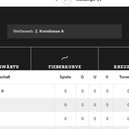
ANZEIGE
Wettbewerb:
2. Kreisklasse A
USWÄRTS
FIEBERKURVE
KREUZ
chaft
Spiele
G
U
V
Torve
 II
0
0
0
0
0
0
0
0
0
0
0
0
0
0
0