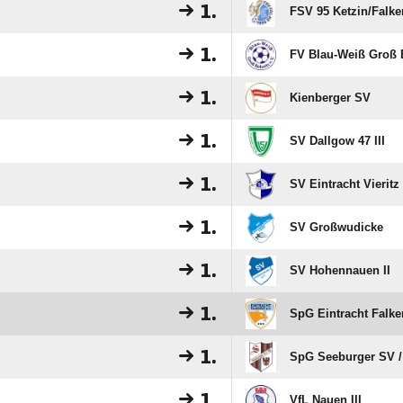
1.
FSV 95 Ketzin/​Falke
1.
FV Blau-Weiß Groß 
1.
Kienberger SV
1.
SV Dallgow 47 III
1.
SV Eintracht Vieritz
1.
SV Großwudicke
1.
SV Hohennauen II
1.
SpG Eintracht Falken
1.
SpG Seeburger SV /
1.
VfL Nauen III