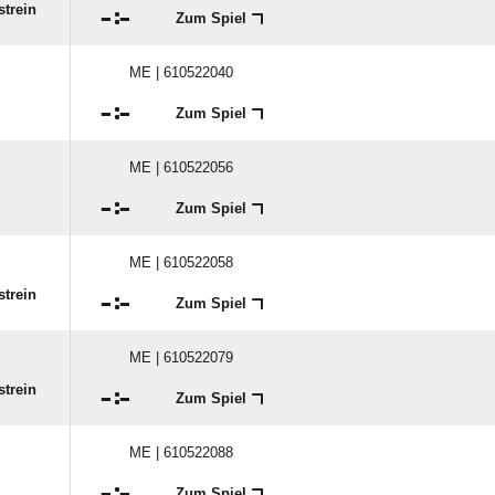
strein

:

Zum Spiel
ME | 610522040

:

Zum Spiel
ME | 610522056

:

Zum Spiel
ME | 610522058
strein

:

Zum Spiel
ME | 610522079
strein

:

Zum Spiel
ME | 610522088

:

Zum Spiel