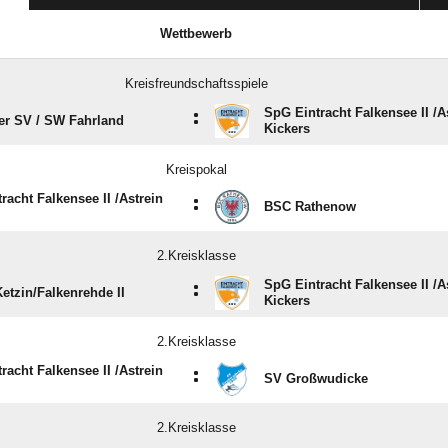
Wettbewerb
Kreisfreundschaftsspiele
SpG Eintracht Falkensee II /​A
:
r SV /​ SW Fahrland
Kickers
Kreispokal
racht Falkensee II /​Astrein
:
BSC Rathenow
2.Kreisklasse
SpG Eintracht Falkensee II /​A
:
etzin/​Falkenrehde II
Kickers
2.Kreisklasse
racht Falkensee II /​Astrein
:
SV Großwudicke
2.Kreisklasse