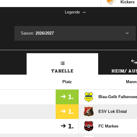
Kickers
Legende
Saison:
2026/2027
TABELLE
HEIM/ A
Platz
Manns
1.
Blau-Gelb Falkensee
1.
ESV Lok Elstal
1.
FC Markee