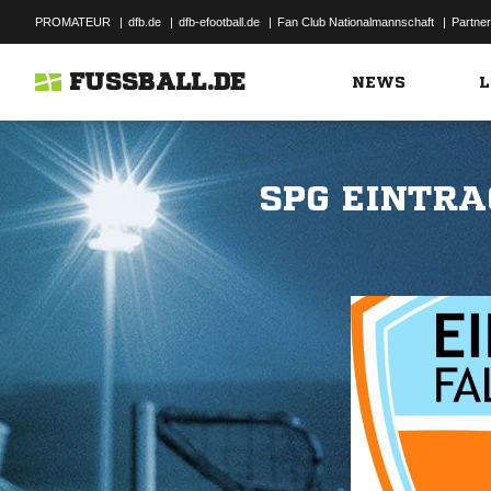
PROMATEUR
|
dfb.de
|
dfb-efootball.de
|
Fan Club Nationalmannschaft
|
Partner
FUSSBALL.DE
NEWS
L
SPG EINTRA