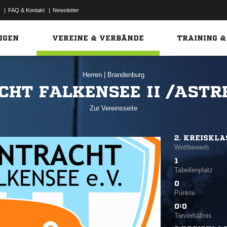
|
FAQ & Kontakt
|
Newsletter
Link
IGEN
VEREINE & VERBÄNDE
TRAINING &
Herren
|
Brandenburg
CHT FALKENSEE II /ASTR
Zur Vereinsseite
2. KREISKLA
Wettbewerb
1
Tabellenplatz
0
Punkte
0:0
Torverhältnis