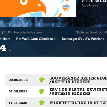
2.KREISKLA
Spielklasse
6
|
13:00 | Freundschaftsspiele
Nächstes Spiel: So, 0
-
 Kickers
Rot-Weiß Groß Glienicke II
Seeburger SV /​ SW Fahrland

SOUVERÄNER DREIER GEGE
08.06.2026
/ASTREIN KICKERS
ESV LOK ELSTAL GEWINNT
01.06.2026
/ASTREIN KICKERS
PUNKTETEILUNG IN KETZ
11.05.2026