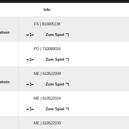
Info
FS | 810005138
strein

:

Zum Spiel
PO | 710089024

:

Zum Spiel
ME | 610522009
strein

:

Zum Spiel
ME | 610522024

:

Zum Spiel
ME | 610522030