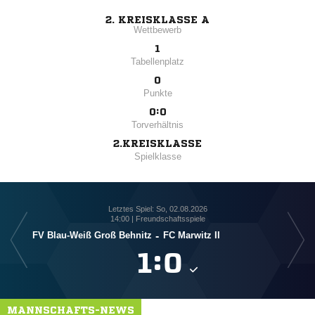
2. KREISKLASSE A
Wettbewerb
1
Tabellenplatz
0
Punkte
0:0
Torverhältnis
2.KREISKLASSE
Spielklasse
Letztes Spiel: So, 02.08.2026
14:00 | Freundschaftsspiele
FV Blau-Weiß Groß Behnitz
-
FC Marwitz II
FV 

:

MANNSCHAFTS-NEWS