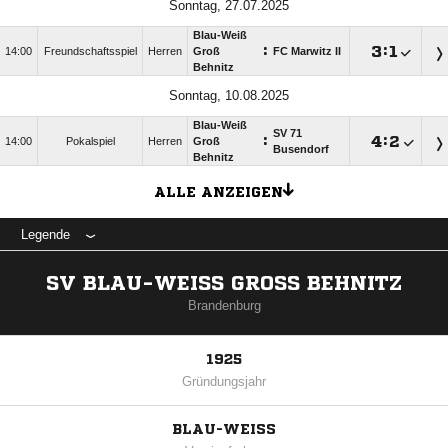
Sonntag, 27.07.2025
Blau-Weiß
:

:

14:00
Freundschaftsspiel
Herren
Groß
FC Marwitz II
Behnitz
Sonntag, 10.08.2025
Blau-Weiß
SV 71
:

:

14:00
Pokalspiel
Herren
Groß
Busendorf
Behnitz
ALLE ANZEIGEN
Legende
SV BLAU-WEISS GROSS BEHNITZ
Brandenburg
1925
Gründungsjahr
BLAU-WEISS