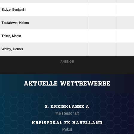
 
 
 
 
ANZEIGE
AKTUELLE WETTBEWERBE
2. KREISKLASSE A
Meisterschaft
KREISPOKAL FK HAVELLAND
Pokal