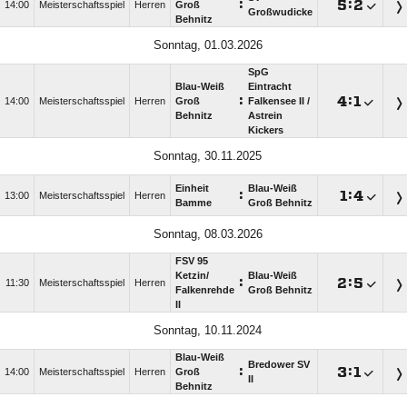
:

:

14:00
Meisterschaftsspiel
Herren
Groß
Großwudicke
Behnitz
Sonntag, 01.03.2026
SpG
Blau-Weiß
Eintracht
:

:

14:00
Meisterschaftsspiel
Herren
Groß
Falkensee II /​
Behnitz
Astrein
Kickers
Sonntag, 30.11.2025
Einheit
Blau-Weiß
:

:

13:00
Meisterschaftsspiel
Herren
Bamme
Groß Behnitz
Sonntag, 08.03.2026
FSV 95
Ketzin/​
Blau-Weiß
:

:

11:30
Meisterschaftsspiel
Herren
Falkenrehde
Groß Behnitz
II
Sonntag, 10.11.2024
Blau-Weiß
Bredower SV
:

:

14:00
Meisterschaftsspiel
Herren
Groß
II
Behnitz