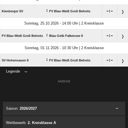
:

:

Kienberger SV
FV Blau-Weiß Groß Behnitz
Sonntag, 25.10.2026 - 14:00 Uhr | 2.Kreisklasse
:

:

FV Blau-Weiß Groß Behnitz
Blau-Gelb Falkensee II
Sonntag, 01.11.2026 - 10:30 Uhr | 2.Kreisklasse
:

:

SV Hohennauen II
FV Blau-Weiß Groß Behnitz
Legende
ANZEIGE
Saison:
2026/2027
Wettbewerb:
2. Kreisklasse A