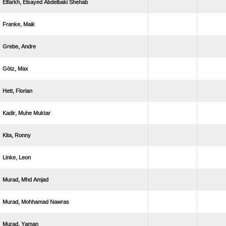
   
 
 
 
 
  
 
 
  
  
 