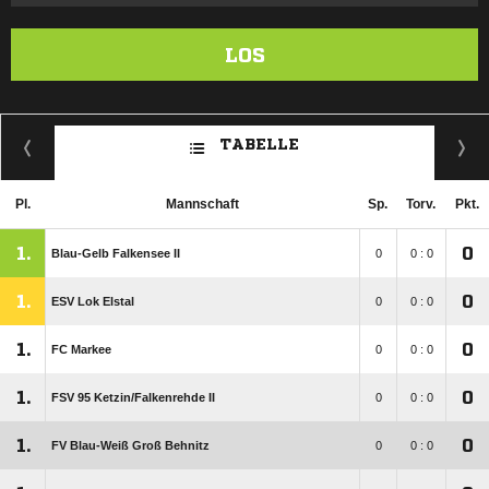
LOS
TABELLE
Pl.
Mannschaft
Sp.
Torv.
Pkt.
1.
0
Blau-Gelb Falkensee II
0
0 : 0
1.
0
ESV Lok Elstal
0
0 : 0
1.
0
FC Markee
0
0 : 0
1.
0
FSV 95 Ketzin/​Falkenrehde II
0
0 : 0
1.
0
FV Blau-Weiß Groß Behnitz
0
0 : 0