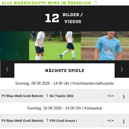
ALLE MANNSCHAFTS-NEWS IM ÜBERBLICK
12
BILDER /
VIDEOS
ANZEIGE
NÄCHSTE SPIELE
Sonntag, 09.08.2026 - 14:00 Uhr | Kreisfreundschaftsspiele
:

:

FV Blau-Weiß Groß Behnitz
SG Töplitz 1922
Sonntag, 16.08.2026 - 14:00 Uhr | Kreispokal
:

:

FV Blau-Weiß Groß Behnitz
FSV Groß Kreutz I