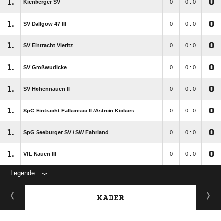
1.
0
Kienberger SV
0
0 : 0
1.
0
SV Dallgow 47 III
0
0 : 0
1.
0
SV Eintracht Vieritz
0
0 : 0
1.
0
SV Großwudicke
0
0 : 0
1.
0
SV Hohennauen II
0
0 : 0
1.
0
SpG Eintracht Falkensee II /​Astrein Kickers
0
0 : 0
1.
0
SpG Seeburger SV /​ SW Fahrland
0
0 : 0
1.
0
VfL Nauen III
0
0 : 0
Legende
KADER