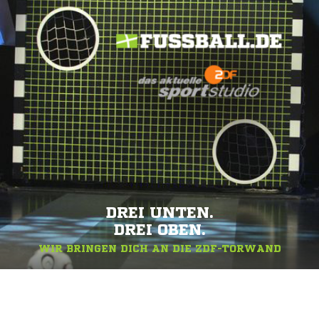
DREI UNTEN.
DREI OBEN.
WIR BRINGEN DICH AN DIE ZDF-TORWAND