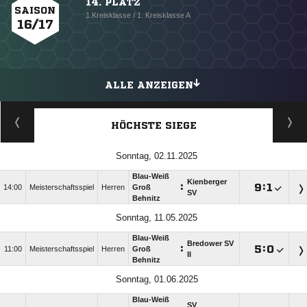
14. PLATZ
SAISON
1.Kreisklasse / 1. Kreisklasse A
16/17
ALLE ANZEIGEN
HÖCHSTE SIEGE
Sonntag, 02.11.2025
Blau-Weiß
Kienberger
:

:

14:00
Meisterschaftsspiel
Herren
Groß
SV
Behnitz
Sonntag, 11.05.2025
Blau-Weiß
Bredower SV
:

:

11:00
Meisterschaftsspiel
Herren
Groß
II
Behnitz
Sonntag, 01.06.2025
Blau-Weiß
SV