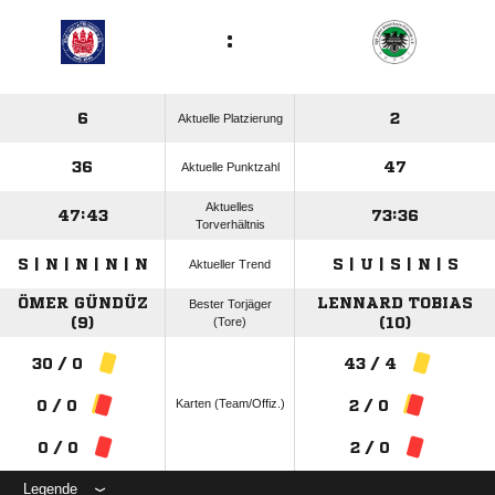
:
6
2
Aktuelle Platzierung
36
47
Aktuelle Punktzahl
Aktuelles
47:43
73:36
Torverhältnis
S | N | N | N | N
S | U | S | N | S
Aktueller Trend
ÖMER GÜNDÜZ
LENNARD TOBIAS
Bester Torjäger
(9)
(Tore)
(10)
30 / 0
43 / 4
Karten (Team/Offiz.)
0 / 0
2 / 0
0 / 0
2 / 0
Legende