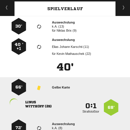
SPIELVERLAUF
Auswechslung
30’
k.A. (13)
für
  
Auswechslung
40 ’
   
+1
für
  
40'
66’
Gelbe Karte

:


 
68’
Strafstoßtor
Auswechslung
72’
k.A. (8)