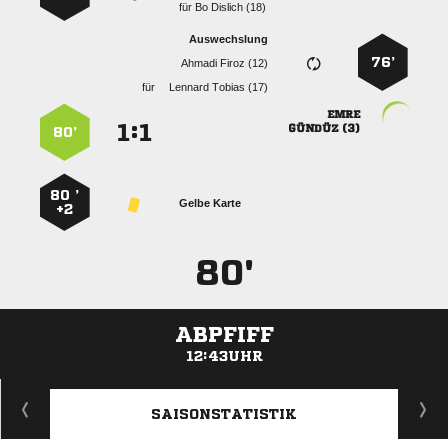
für
  
Auswechslung
76’
  
für
  

:


 
80’
80 ’
Gelbe Karte
+2
80'
ABPFIFF
12:43UHR
ANZEIGE
SAISONSTATISTIK