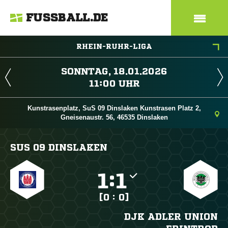
FUSSBALL.DE
RHEIN-RUHR-LIGA
 
 
Kunstrasenplatz, SuS 09 Dinslaken Kunstrasen Platz 2,
Gneisenaustr. 56, 46535 Dinslaken
SUS 09 DINSLAKEN

:

[0 : 0]
DJK ADLER UNION