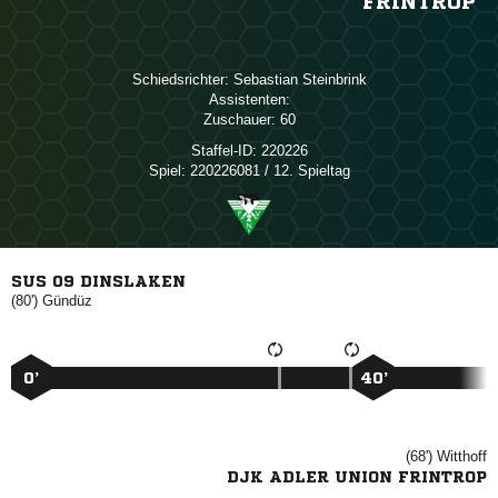
FRINTROP
Schiedsrichter:
 
Assistenten:
Zuschauer:
60
Staffel-ID:
220226
Spiel:
220226081 / 12. Spieltag
SUS 09 DINSLAKEN
(80')

0’
40’
(68')

DJK ADLER UNION FRINTROP