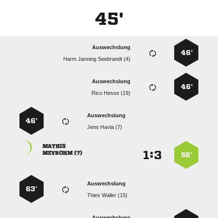
45'
Auswechslung
46’
   
Auswechslung
46’
  
Auswechslung
46’
  

:


 
56’
Auswechslung
63’
  
Auswechslung