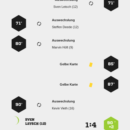
71’
  
Auswechslung
71’
  
Auswechslung
80’
  
85’
Gelbe Karte
87’
Gelbe Karte
Auswechslung
90’
  

90 ’
:


 
+2