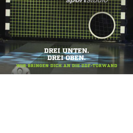
DREI UNTEN.
DREI OBEN.
WIR BRINGEN DICH AN DIE ZDF-TORWAND