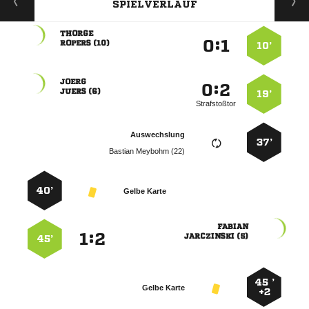
SPIELVERLAUF

:


 
10’

:


 
19’
Strafstoßtor
Auswechslung
37’
  
40’
Gelbe Karte

:


 
45’
45 ’
Gelbe Karte
+2