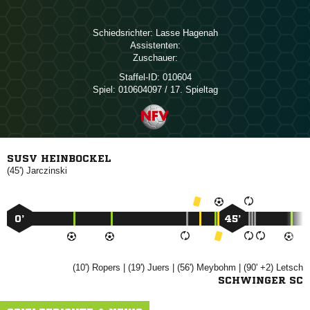
Schiedsrichter:
 
Assistenten:
Zuschauer:
Staffel-ID:
010604
Spiel:
010604097 / 17. Spieltag
SUSV HEINBOCKEL
(45')

0’
45’
(10')

| (19')

| (56')

| (90' +2)

SCHWINGER SC