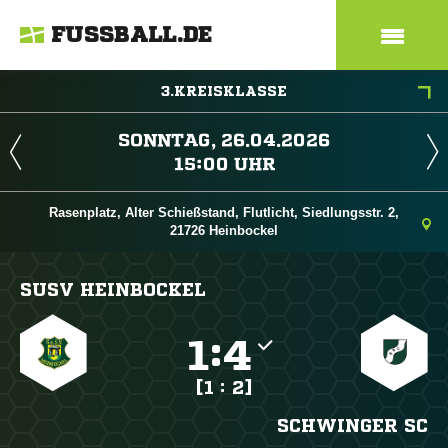
FUSSBALL.DE
3.KREISKLASSE
 
 
Rasenplatz, Alter Schießstand, Flutlicht, Siedlungsstr. 2,
21726 Heinbockel
SUSV HEINBOCKEL

:

[1 : 2]
SCHWINGER SC