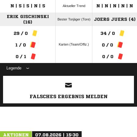
N | S | S | N | S
N | N | N | N | N
Aktueller Trend
ERIK GISCHINSKI
JOERG JUERS (4)
Bester Torjäger (Tore)
(16)
29 / 0
34 / 0
Karten (Team/Offiz.)
1 / 0
0 / 0
0 / 1
0 / 0
Legende
ANZEIGE
FALSCHES ERGEBNIS MELDEN
AKTIONEN
07.08.2026 | 15:30