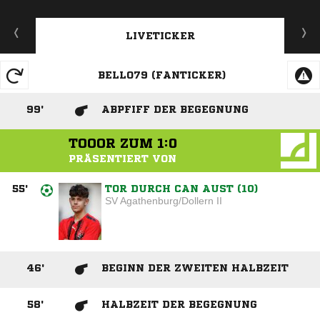
LIVETICKER
BELLO79 (FANTICKER)
99
'
ABPFIFF DER BEGEGNUNG
TOOOR ZUM
1:0
PRÄSENTIERT VON
55
'
TOR DURCH CAN AUST (10)
SV Agathenburg/Dollern II
46
'
BEGINN DER ZWEITEN HALBZEIT
58
'
HALBZEIT DER BEGEGNUNG