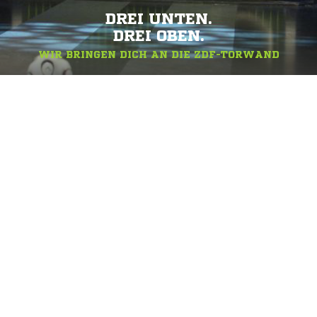
DREI UNTEN.
DREI OBEN.
WIR BRINGEN DICH AN DIE ZDF-TORWAND