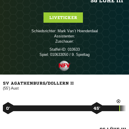
SG LÜHE III
LIVETICKER
Schiedsrichter:
  
Assistenten:
Zuschauer:
Staffel-ID:
010633
Spiel:
010633050 / 9. Spieltag
SV AGATHENBURG/DOLLERN II
(55’)
Aust
0’
45’