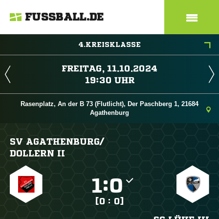
FUSSBALL.DE
4.KREISKLASSE
 
 
Rasenplatz, An der B 73 (Flutlicht), Der Paschberg 1, 21684
Agathenburg
SV AGATHENBURG/​
DOLLERN II

:

[0 : 0]