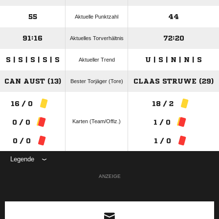
55
44
Aktuelle Punktzahl
91:16
72:20
Aktuelles Torverhältnis
S | S | S | S | S
U | S | N | N | S
Aktueller Trend
CAN AUST (13)
CLAAS STRUWE (29)
Bester Torjäger (Tore)
16 / 0
18 / 2
Karten (Team/Offiz.)
0 / 0
1 / 0
0 / 0
1 / 0
Legende
ANZEIGE