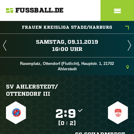
FUSSBALL.DE
FRAUEN KREISLIGA STADE/HARBURG
 
 
Rasenplatz, Ottendorf (Flutlicht), Hauptstr. 1, 21702
Ahlerstedt
SV AHLERSTEDT/​
OTTENDORF III

:

[0 : 2]