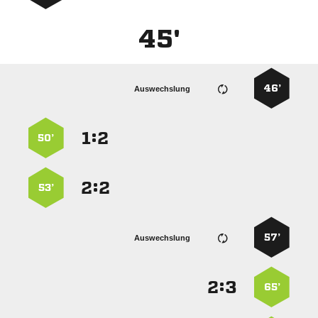
45'
46’
Auswechslung
:


50’
:


53’
57’
Auswechslung
:


65’