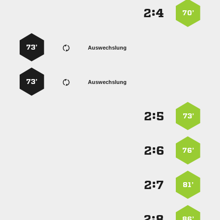
:


70’
73’
Auswechslung
73’
Auswechslung
:


73’
:


76’
:


81’
:


86’