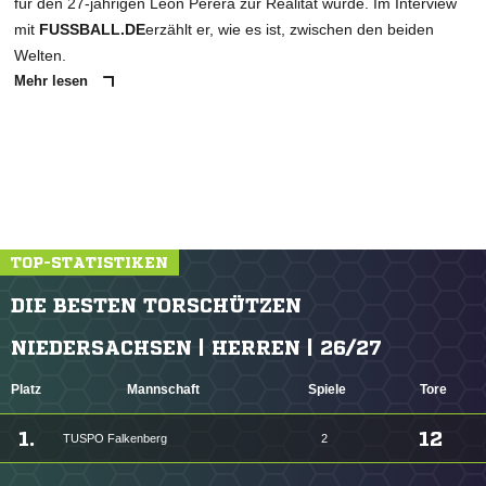
für den 27-jährigen Leon Perera zur Realität wurde. Im Interview
mit
FUSSBALL.DE
erzählt er, wie es ist, zwischen den beiden
Welten.
Mehr lesen
TOP-STATISTIKEN
DIE BESTEN TORSCHÜTZEN
NIEDERSACHSEN | HERREN | 26/27
Platz
Mannschaft
Spiele
Tore
1.
12
TUSPO Falkenberg
2