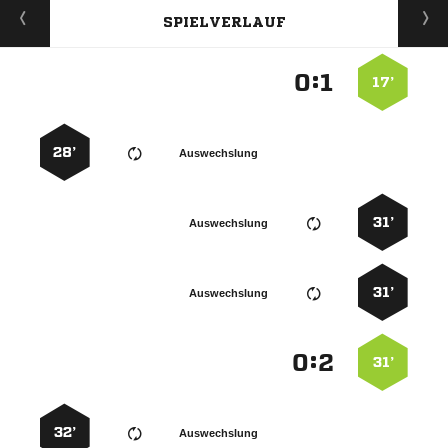
SPIELVERLAUF
:


17’
28’
Auswechslung
31’
Auswechslung
31’
Auswechslung
:


31’
32’
Auswechslung