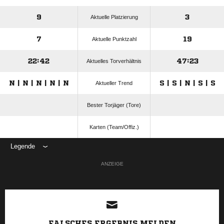
9
3
Aktuelle Platzierung
7
19
Aktuelle Punktzahl
22:42
47:23
Aktuelles Torverhältnis
N | N | N | N | N
S | S | N | S | S
Aktueller Trend
Bester Torjäger (Tore)
Karten (Team/Offiz.)
Legende
ANZEIGE
FALSCHES ERGEBNIS MELDEN