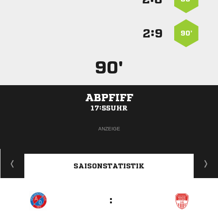
:


90’
90'
ABPFIFF
17:55UHR
ANZEIGE
SAISONSTATISTIK
: