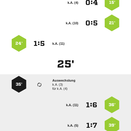
:


15’
k.A. (4)
:


21’
k.A. (10)
:


24’
k.A. (11)
25'
Auswechslung
35’
k.A. (3)
für
k.A. (4)
:


36’
k.A. (11)
:


39’
k.A. (5)