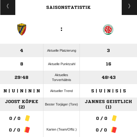
SAISONSTATISTIK
:
4
3
Aktuelle Platzierung
8
16
Aktuelle Punktzahl
Aktuelles
29:48
48:43
Torverhältnis
N | U | N | N | N
S | U | N | S | S
Aktueller Trend
JOOST KÖPKE
JANNES GEISTLICH
Bester Torjäger (Tore)
(2)
(1)
0 / 0
0 / 0
Karten (Team/Offiz.)
0 / 0
0 / 0