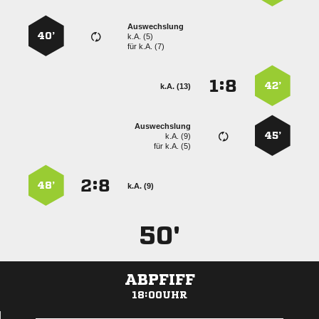
Auswechslung
40’
k.A. (5)
für
k.A. (7)
:


42’
k.A. (13)
Auswechslung
45’
k.A. (9)
für
k.A. (5)
:


48’
k.A. (9)
50'
ABPFIFF
18:00UHR
ANZEIGE