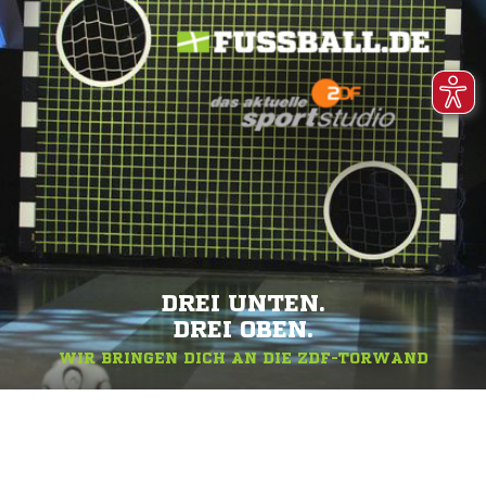
DREI UNTEN.
DREI OBEN.
WIR BRINGEN DICH AN DIE ZDF-TORWAND