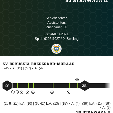
SG STRAWAZA II
Schiedsrichter:
Assistenten:
Zuschauer:
50
Staffel-ID:
620211
Spiel:
620211027 / 9. Spieltag
SV BORUSSIA BRESEGARD-MORAAS
(24') k.A. (11) | (48') k.A. (9)
0’
25’
(2', 8', 21') k.A. (10) | (6', 42') k.A. (13) | (15') k.A. (4) | (36') k.A. (11) | (39')
k.A. (5)
SG STRAWAZA II