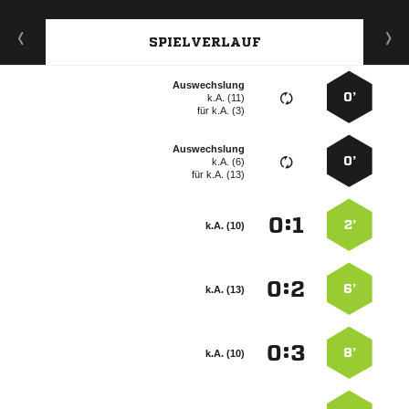
SPIELVERLAUF
Auswechslung
0’
k.A. (11)
für
k.A. (3)
Auswechslung
0’
k.A. (6)
für
k.A. (13)
:


2’
k.A. (10)
:


6’
k.A. (13)
:


8’
k.A. (10)