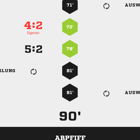
71’
AUSW
:


72’
Eigentor
:


78’
SLUNG
81’
81’
AUSW
90'
ABPFIFF