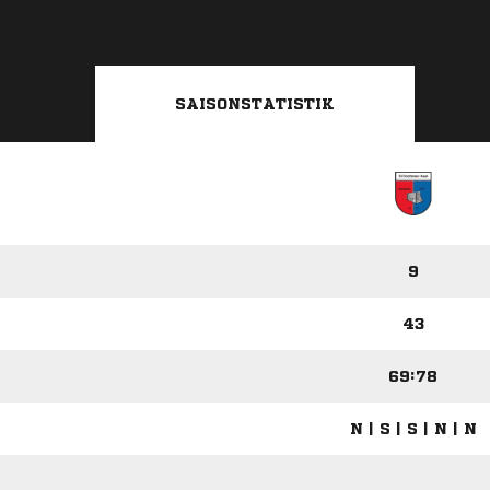
SAISONSTATISTIK
9
43
69:78
N | S | S | N | N