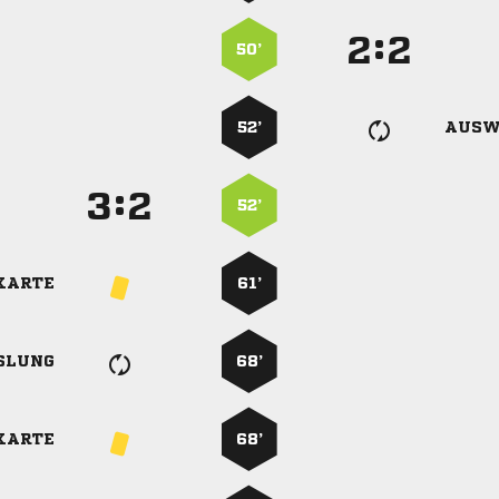
:


50’
52’
AUSW
:


52’
KARTE
61’
SLUNG
68’
KARTE
68’