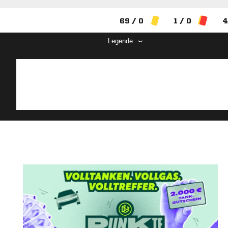
69 / 0
1 / 0
4
Legende