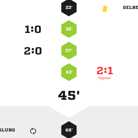
23’
GELB
:


35’
:


37’
:


43’
Eigentor
45'
SLUNG
48’