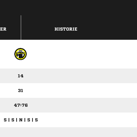
DER
HISTORIE
14
31
47:76
S | S | N | S | S