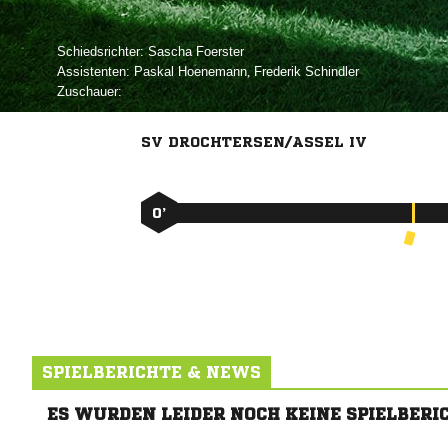
Schiedsrichter:
 
Assistenten:
 
,  
Zuschauer:
SV DROCHTERSEN/ASSEL IV
0’
SPIELBERICHTE & NEWS
ES WURDEN LEIDER NOCH KEINE SPIELBERI