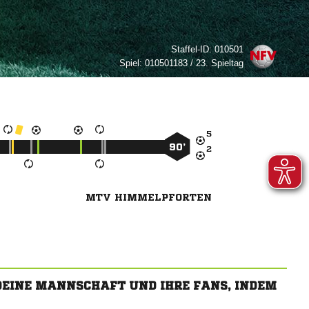
Staffel-ID:
010501
Spiel:
010501183 / 23. Spieltag

90’

MTV HIMMELPFORTEN
 DEINE MANNSCHAFT UND IHRE FANS, INDEM