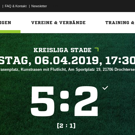
|
FAQ & Kontakt
|
Newsletter
Link
IGEN
VEREINE & VERBÄNDE
TRAINING &
KREISLIGA STADE
 


asenplatz, Kunstrasen mit Flutlicht, Am Sportplatz 19, 21706 Drochters
:


[2 : 1]