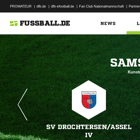
PROMATEUR
|
dfb.de
|
dfb-efootball.de
|
Fan Club Nationalmannschaft
|
Partner
FUSSBALL.DE
NEWS
L

Kunstr
SV DROCHTERSEN/​ASSEL
IV