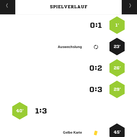
SPIELVERLAUF
:


1’
23’
Auswechslung
:


26’
:


29’
:


40’
45’
Gelbe Karte