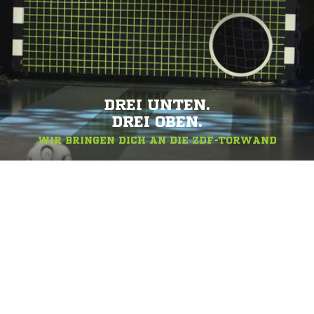
DREI UNTEN.
DREI OBEN.
WIR BRINGEN DICH AN DIE ZDF-TORWAND