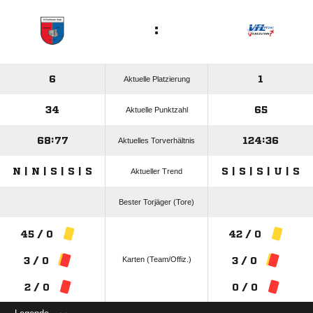
:
6
1
Aktuelle Platzierung
34
65
Aktuelle Punktzahl
68:77
124:36
Aktuelles Torverhältnis
N | N | S | S | S
S | S | S | U | S
Aktueller Trend
Bester Torjäger (Tore)
45 / 0
42 / 0
Karten (Team/Offiz.)
3 / 0
3 / 0
2 / 0
0 / 0