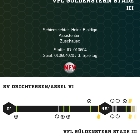
VFL GÜLDENSTERN STADE
III
Schiedsrichter:
 
Assistenten:
Zuschauer:
Staffel-ID:
010604
Spiel:
010604020 / 3. Spieltag
SV DROCHTERSEN/ASSEL VI
0’
45’
VFL GÜLDENSTERN STADE III