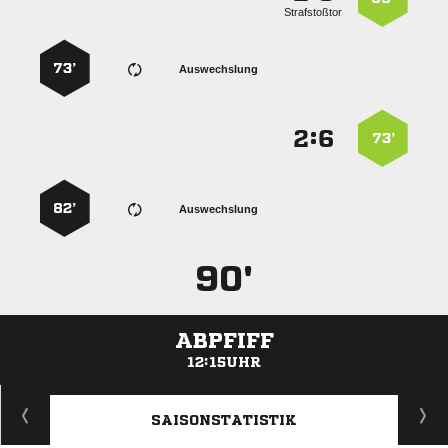
Strafstoßtor
73’
Auswechslung
:


73’
82’
Auswechslung
90'
ABPFIFF
12:15UHR
ANZEIGE
SAISONSTATISTIK