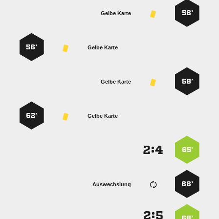
56’
Gelbe Karte
56’
Gelbe Karte
58’
Gelbe Karte
62’
Gelbe Karte
:


65’
66’
Auswechslung
:


68’