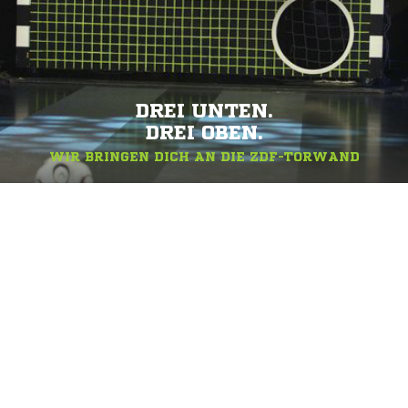
DREI UNTEN.
DREI OBEN.
WIR BRINGEN DICH AN DIE ZDF-TORWAND