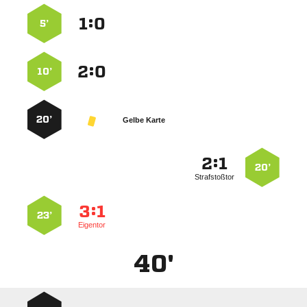
:


5’
:


10’
20’
Gelbe Karte
:


20’
Strafstoßtor
:


23’
Eigentor
40'