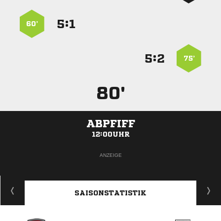
:


60’
:


75’
80'
ABPFIFF
12:00UHR
ANZEIGE
SAISONSTATISTIK