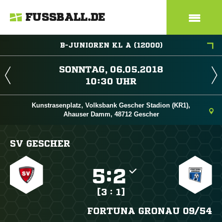
FUSSBALL.DE
B-JUNIOREN KL A (12000)
 
 
Kunstrasenplatz, Volksbank Gescher Stadion (KR1),
Ahauser Damm, 48712 Gescher
SV GESCHER

:

[3 : 1]
FORTUNA GRONAU 09/​54