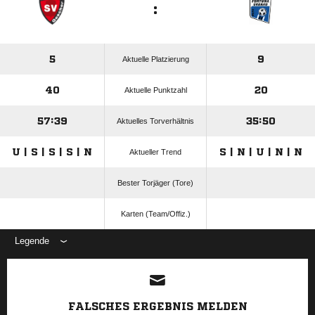
:
5
9
Aktuelle Platzierung
40
20
Aktuelle Punktzahl
57:39
35:50
Aktuelles Torverhältnis
U | S | S | S | N
S | N | U | N | N
Aktueller Trend
Bester Torjäger (Tore)
Karten (Team/Offiz.)
Legende
ANZEIGE