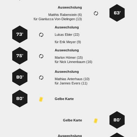
Auswechslung
63’
  
für
  
Auswechslung
73’
  
für
  
Auswechslung
75’
  
für
  
Auswechslung
80’
  
für
  
80’
Gelbe Karte
80’
Gelbe Karte
Auswechslung