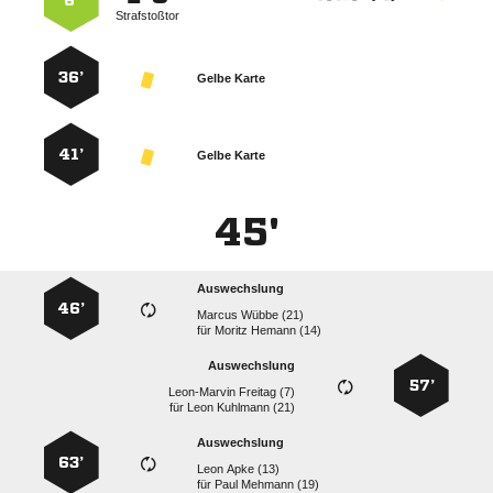
6’
Strafstoßtor
36’
Gelbe Karte
41’
Gelbe Karte
45'
Auswechslung
46’
  
für
  
Auswechslung
57’
  
für
  
Auswechslung
63’
  
für
  