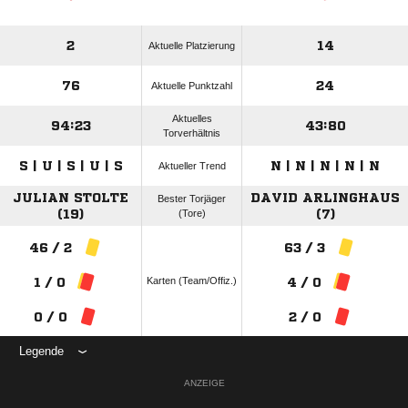
2
14
Aktuelle Platzierung
76
24
Aktuelle Punktzahl
Aktuelles
94:23
43:80
Torverhältnis
S | U | S | U | S
N | N | N | N | N
Aktueller Trend
JULIAN STOLTE
DAVID ARLINGHAUS
Bester Torjäger
(19)
(Tore)
(7)
46 / 2
63 / 3
Karten (Team/Offiz.)
1 / 0
4 / 0
0 / 0
2 / 0
Legende
ANZEIGE