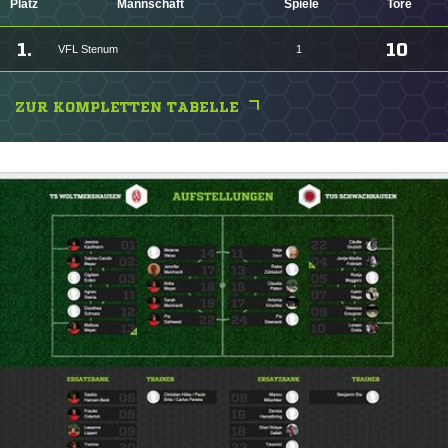
Platz
Mannschaft
Spiele
Tore
1.
10
VFL Stenum
1
ZUR KOMPLETTEN TABELLE