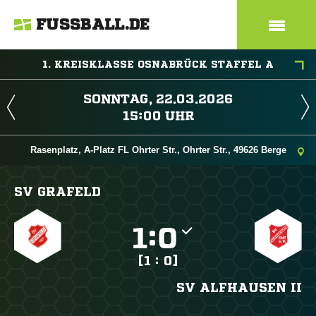
FUSSBALL.DE
1. KREISKLASSE OSNABRÜCK STAFFEL A
 
 
Rasenplatz, A-Platz FL Ohrter Str., Ohrter Str., 49626 Berge
SV GRAFELD

:

[1 : 0]
SV ALFHAUSEN II