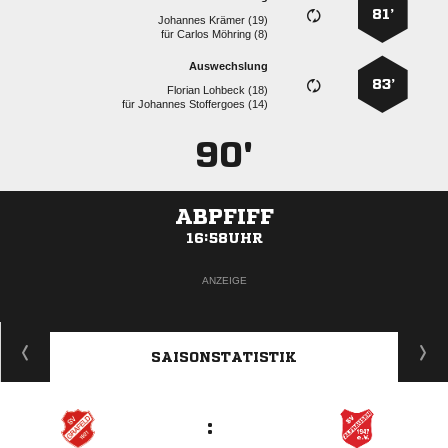
81’
  
für
  
Auswechslung
83’
  
für
  
90'
ABPFIFF
16:58UHR
ANZEIGE
SAISONSTATISTIK
: