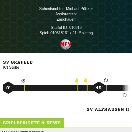
Schiedsrichter:
 
Assistenten:
Zuschauer:
Staffel-ID:
010318
Spiel:
010318161 / 21. Spieltag
SV GRAFELD
(6')

0’
45’
SV ALFHAUSEN II
SPIELBERICHTE & NEWS