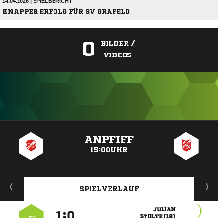
14.04.2026 | SPIELBERICHT
KNAPPER ERFOLG FÜR SV GRAFELD
0
BILDER /
VIDEOS
ANZEIGE
ANPFIFF
15:00UHR
SPIELVERLAUF

:


 