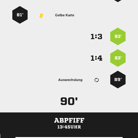
81’
Gelbe Karte
:


83’
:


83’
89’
Auswechslung
90'
ABPFIFF
13:45UHR
ANZEIGE