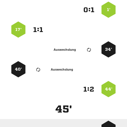
:


1’
:


17’
34’
Auswechslung
40’
Auswechslung
:


44’
45'