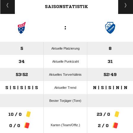
SAISONSTATISTIK
:
5
8
Aktuelle Platzierung
34
31
Aktuelle Punktzahl
53:52
52:49
Aktuelles Torverhältnis
S | S | S | S | S
N | S | S | N | N
Aktueller Trend
Bester Torjäger (Tore)
10 / 0
23 / 0
Karten (Team/Offiz.)
0 / 0
2 / 0