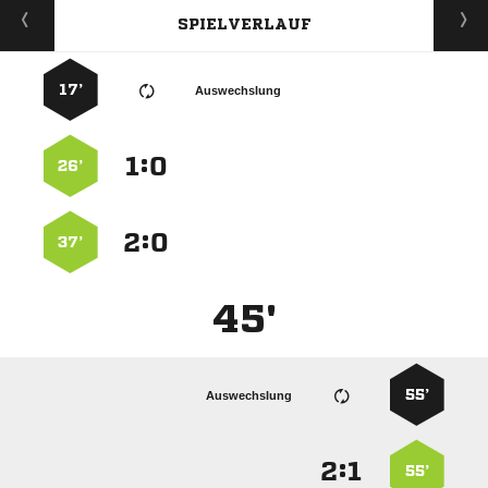
SPIELVERLAUF
17’
Auswechslung
:


26’
:


37’
45'
55’
Auswechslung
:


55’