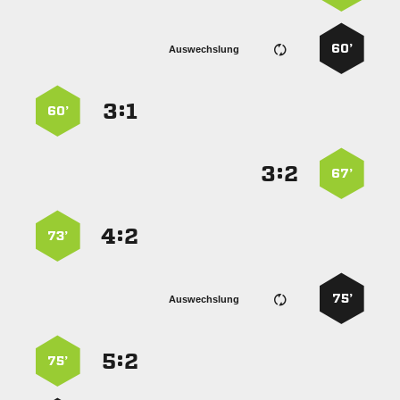
60’
Auswechslung
:


60’
:


67’
:


73’
75’
Auswechslung
:


75’