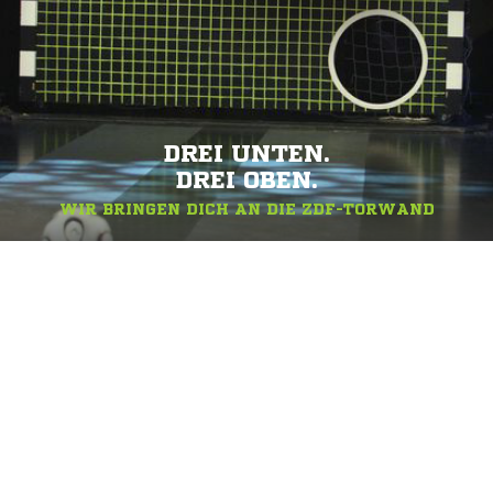
DREI UNTEN.
DREI OBEN.
WIR BRINGEN DICH AN DIE ZDF-TORWAND