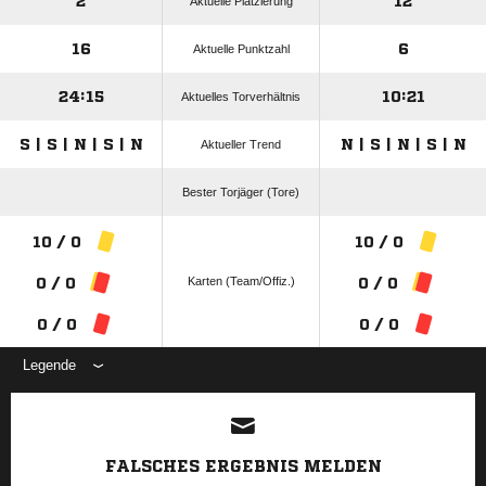
2
12
Aktuelle Platzierung
16
6
Aktuelle Punktzahl
24:15
10:21
Aktuelles Torverhältnis
S | S | N | S | N
N | S | N | S | N
Aktueller Trend
Bester Torjäger (Tore)
10 / 0
10 / 0
Karten (Team/Offiz.)
0 / 0
0 / 0
0 / 0
0 / 0
Legende
ANZEIGE
FALSCHES ERGEBNIS MELDEN