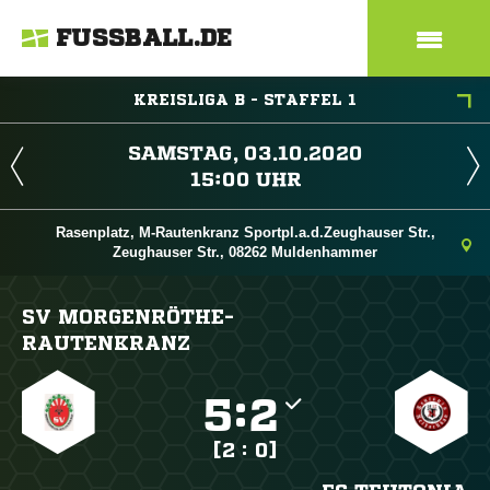
FUSSBALL.DE
KREISLIGA B - STAFFEL 1
 
 
Rasenplatz, M-Rautenkranz Sportpl.a.d.Zeughauser Str.,
Zeughauser Str., 08262 Muldenhammer
SV MORGENRÖTHE-
RAUTENKRANZ

:

[2 : 0]