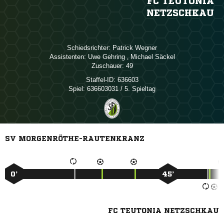
FC TEUTONIA
NETZSCHKAU
Schiedsrichter:
 
Assistenten:
 
,  
Zuschauer:
49
Staffel-ID:
636603
Spiel:
636603031 / 5. Spieltag
SV MORGENRÖTHE-RAUTENKRANZ
0’
45’
FC TEUTONIA NETZSCHKAU