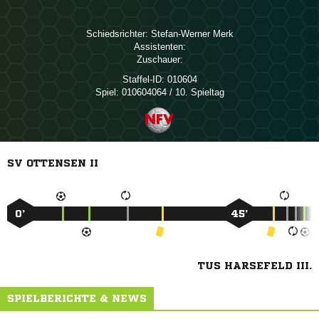
Schiedsrichter:
 
Assistenten:
Zuschauer:
Staffel-ID:
010604
Spiel:
010604064 / 10. Spieltag
SV OTTENSEN II
0’
45’
TUS HARSEFELD III.
SPIELBERICHTE & NEWS