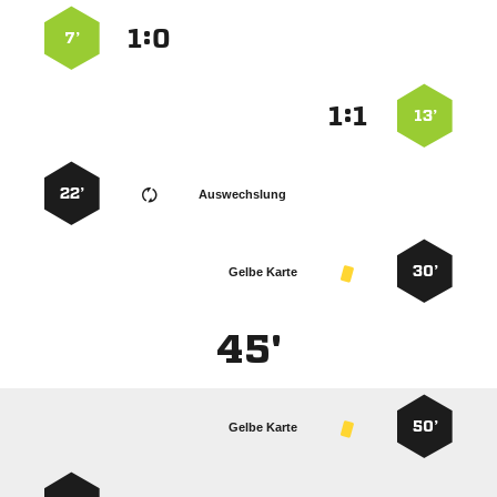
:


7’
:


13’
22’
Auswechslung
30’
Gelbe Karte
45'
50’
Gelbe Karte