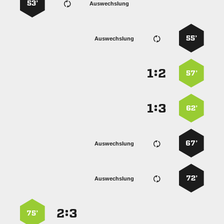
53’
Auswechslung
55’
Auswechslung
:


57’
:


62’
67’
Auswechslung
72’
Auswechslung
:


75’