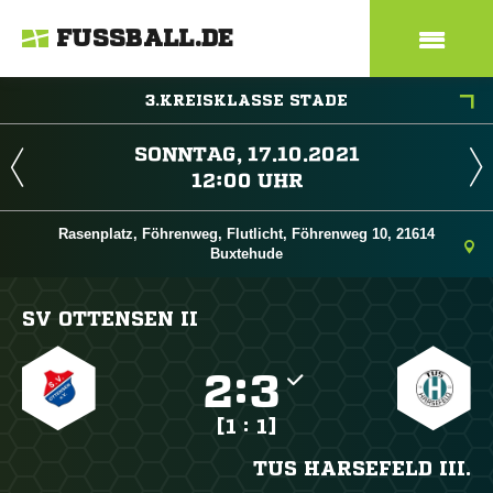
FUSSBALL.DE
3.KREISKLASSE STADE
 
 
Rasenplatz, Föhrenweg, Flutlicht, Föhrenweg 10, 21614
Buxtehude
SV OTTENSEN II

:

[1 : 1]
TUS HARSEFELD III.