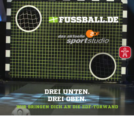
DREI UNTEN.
DREI OBEN.
WIR BRINGEN DICH AN DIE ZDF-TORWAND