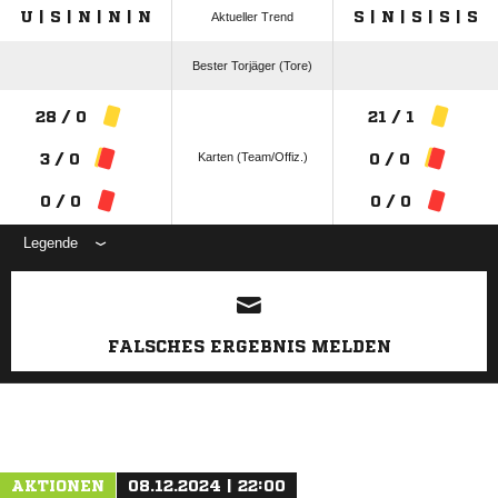
U | S | N | N | N
S | N | S | S | S
Aktueller Trend
Bester Torjäger (Tore)
28 / 0
21 / 1
Karten (Team/Offiz.)
3 / 0
0 / 0
0 / 0
0 / 0
Legende
ANZEIGE
FALSCHES ERGEBNIS MELDEN
AKTIONEN
08.12.2024 | 22:00