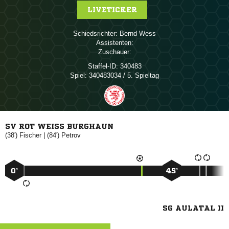
LIVETICKER
Schiedsrichter:
 
Assistenten:
Zuschauer:
Staffel-ID:
340483
Spiel:
340483034 / 5. Spieltag
SV ROT WEISS BURGHAUN
(38')

| (84')

0’
45’
SG AULATAL II