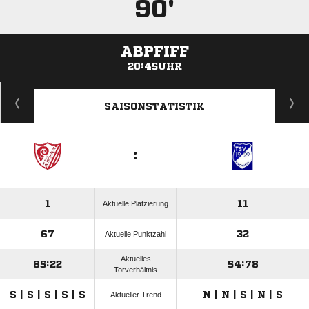
90'
ABPFIFF
20:45UHR
ANZEIGE
SAISONSTATISTIK
:
1
11
Aktuelle Platzierung
67
32
Aktuelle Punktzahl
Aktuelles
85:22
54:78
Torverhältnis
S | S | S | S | S
N | N | S | N | S
Aktueller Trend