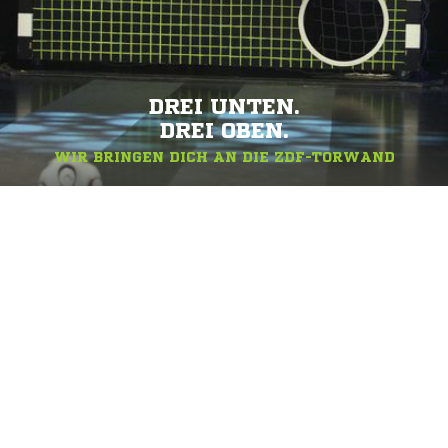
DREI UNTEN.
DREI OBEN.
WIR BRINGEN DICH AN DIE ZDF-TORWAND