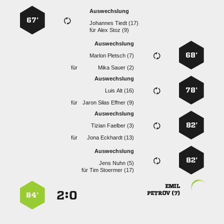
Auswechslung
67’
  
für
  
Auswechslung
68’
  
für
  
Auswechslung
78’
  
für
   
Auswechslung
82’
  
für
  
Auswechslung
82’
  
für
  

:


 
84’