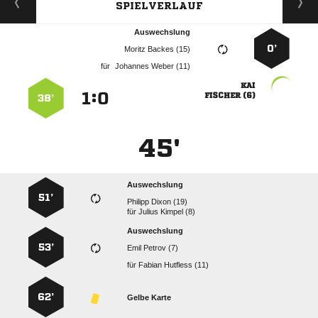
SPIELVERLAUF
Auswechslung
0’
  
für
  

:


 
38’
45'
Auswechslung
51’
  
für
  
Auswechslung
53’
  
für
  
62’
Gelbe Karte