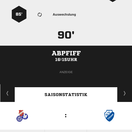
85’
Auswechslung
90'
ABPFIFF
16:15UHR
ANZEIGE
SAISONSTATISTIK
: