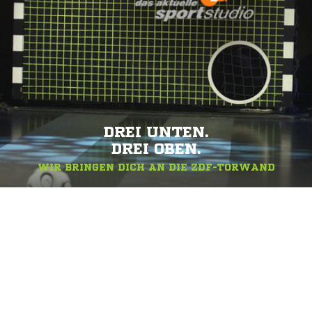
DREI UNTEN.
DREI OBEN.
WIR BRINGEN DICH AN DIE ZDF-TORWAND