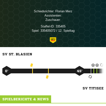
Schiedsrichter:
 
Assistenten:
Zuschauer:
Staffel-ID:
335405
Spiel:
335405072 / 12. Spieltag
SV ST. BLASIEN
0’
45’
SV TITISEE
SPIELBERICHTE & NEWS