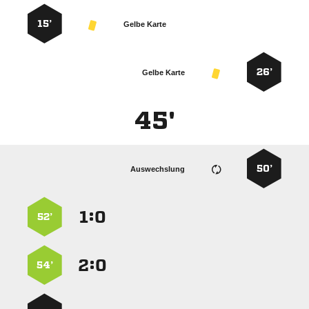
15’
Gelbe Karte
26’
Gelbe Karte
45'
50’
Auswechslung
:


52’
:


54’