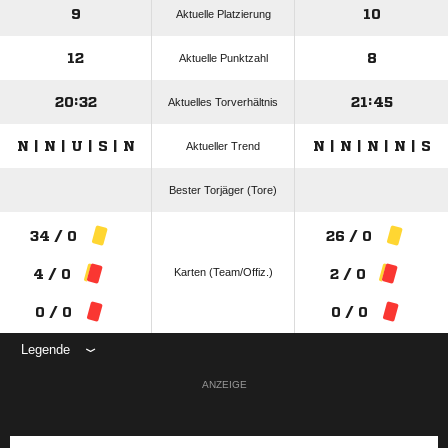
9
10
Aktuelle Platzierung
12
8
Aktuelle Punktzahl
20:32
21:45
Aktuelles Torverhältnis
N | N | U | S | N
N | N | N | N | S
Aktueller Trend
Bester Torjäger (Tore)
34 / 0
26 / 0
Karten (Team/Offiz.)
4 / 0
2 / 0
0 / 0
0 / 0
Legende
ANZEIGE