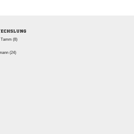
ECHSLUNG
  
 