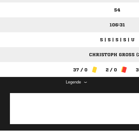
2
54
106:31
S | S | S | S | U
CHRISTOPH GROSS (2
37 / 0
2 / 0
3
Legende