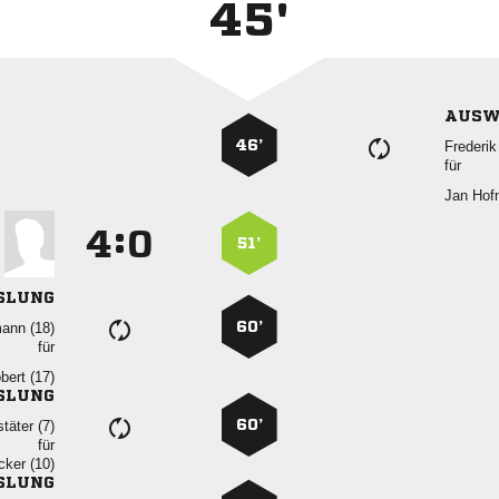
+2
45'
AUSW
46’

für
 
:


51’
SLUNG
60’
 
für
 
SLUNG
60’
 