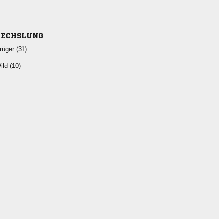
ECHSLUNG
 
 