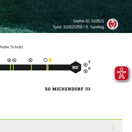
Staffel-ID:
610521
Spiel:
610521058 / 8. Spieltag



90’

SG MICHENDORF III