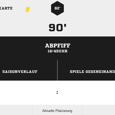
82’
 
für
 
KARTE
82’
90'
ABPFIFF
16:45UHR
ANZEIGE
SAISONVERLAUF
SPIELE GEGENEINAN