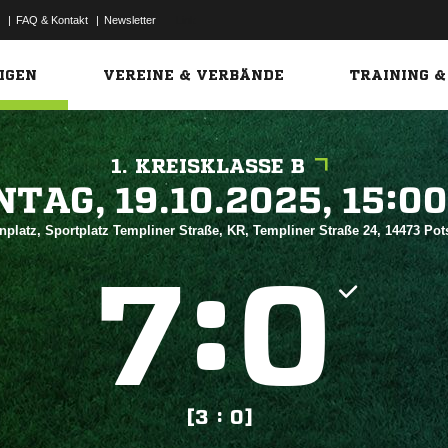
|
FAQ & Kontakt
|
Newsletter
Link
IGEN
VEREINE & VERBÄNDE
TRAINING &
1. KREISKLASSE B
 


nplatz, Sportplatz Templiner Straße, KR, Templiner Straße 24, 14473 P
:


[3 : 0]