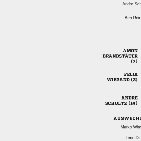
 
AUSWECH
 
 




 

 
AUSWECH