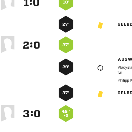
:


10’
27’
GELB
:


27’
AUSW
29’

für
 
37’
GELB
:


45 ’