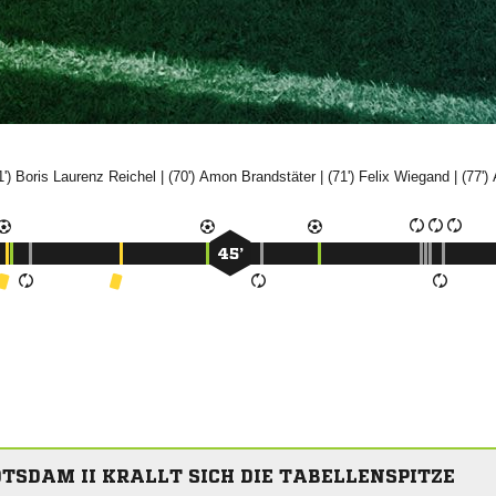
1')
 

| (70')


| (71')


| (77')
45’
OTSDAM II KRALLT SICH DIE TABELLENSPITZE