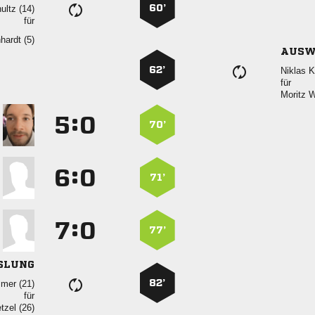
für
 
SLUNG
60’
 
für
 
AUSW
62’
 
für
 
:


70’
:


71’
:


77’
SLUNG