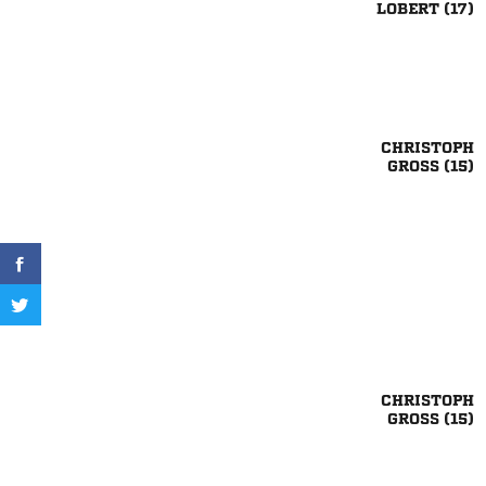

 

 

 