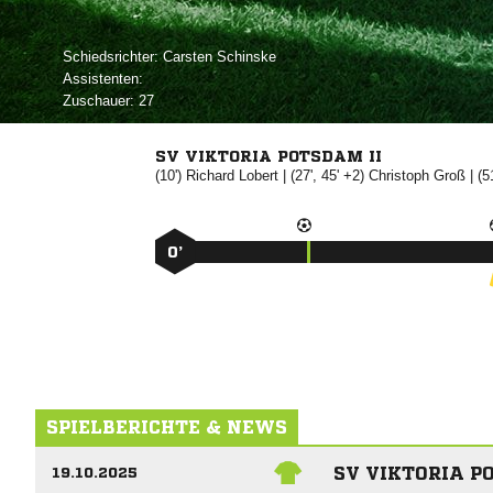
Schiedsrichter:
 
Assistenten:
Zuschauer:
27
SV VIKTORIA POTSDAM II
(10')


| (27', 45' +2)


| (5
0’
SPIELBERICHTE & NEWS
SV VIKTORIA P
19.10.2025