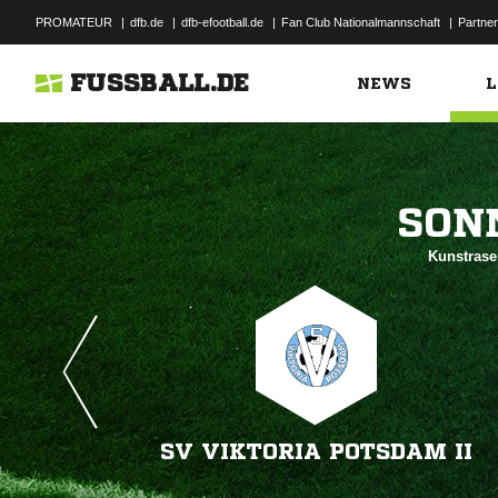
PROMATEUR
|
dfb.de
|
dfb-efootball.de
|
Fan Club Nationalmannschaft
|
Partner
FUSSBALL.DE
NEWS
L

Kunstrase
SV VIKTORIA POTSDAM II