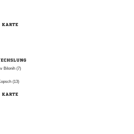
E KARTE
ECHSLUNG
  
 
E KARTE