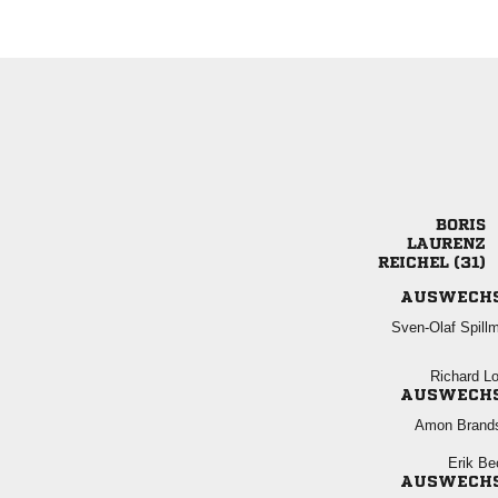


 
AUSWECH
 
 
AUSWECH
 