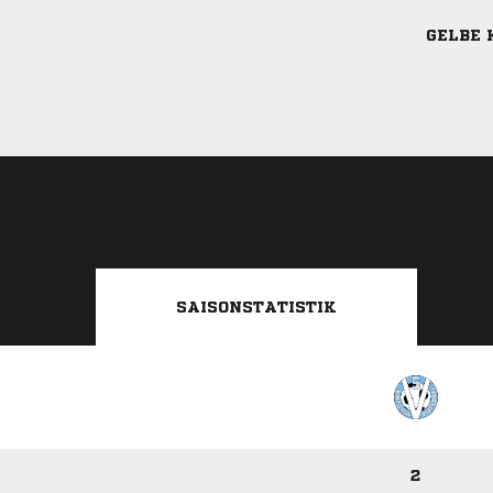
 
 
GELBE 
SAISONSTATISTIK