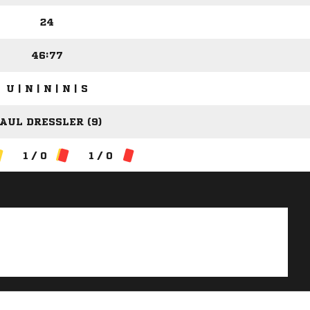
11
24
46:77
U | N | N | N | S
AUL DRESSLER (9)
1 / 0
1 / 0