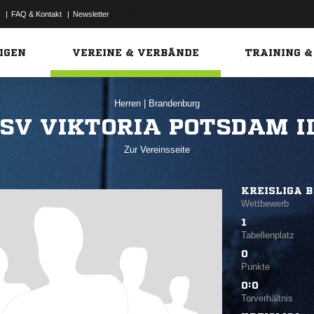
|
FAQ & Kontakt
|
Newsletter
Link
IGEN
VEREINE & VERBÄNDE
TRAINING &
Herren
|
Brandenburg
SV VIKTORIA POTSDAM I
Zur Vereinsseite
KREISLIGA B
Wettbewerb
1
Tabellenplatz
0
Punkte
0:0
Torverhältnis