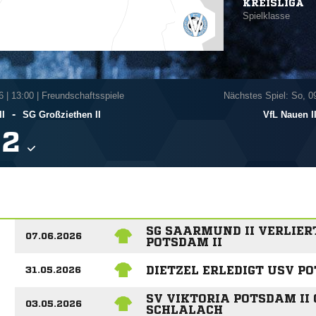
KREISLIGA
Spielklasse
6
|
13:00 | Freundschaftsspiele
Nächstes Spiel: So, 0
-
II
SG Großziethen II
VfL Nauen I

SG SAARMUND II VERLIER
07.06.2026
POTSDAM II
DIETZEL ERLEDIGT USV P
31.05.2026
SV VIKTORIA POTSDAM II
03.05.2026
SCHLALACH