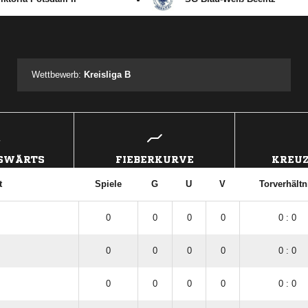
ANZEIGE
Wettbewerb:
Kreisliga B
USWÄRTS
FIEBERKURVE
KREUZ
t
Spiele
G
U
V
Torverhältn
0
0
0
0
0 : 0
0
0
0
0
0 : 0
0
0
0
0
0 : 0