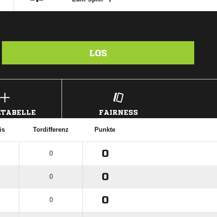
LOS
TABELLE
FAIRNESS
is
Tordifferenz
Punkte
0
0
0
0
0
0