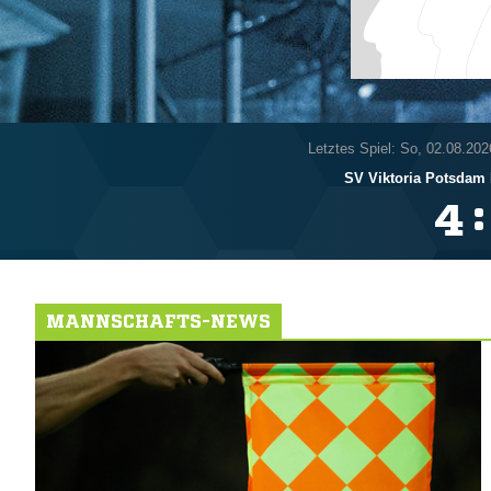
Letztes Spiel: So, 02.08.202
SV Viktoria Potsdam 
:

MANNSCHAFTS-NEWS