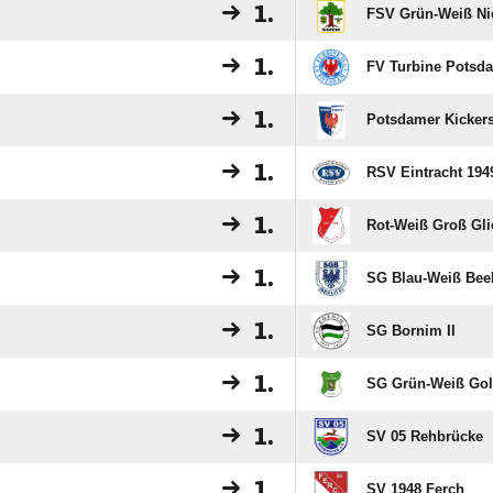
1.
FSV Grün-Weiß N
1.
FV Turbine Potsd
1.
Potsdamer Kickers
1.
RSV Eintracht 194
1.
Rot-Weiß Groß Gli
1.
SG Blau-Weiß Beel
1.
SG Bornim II
1.
SG Grün-Weiß Gol
1.
SV 05 Rehbrücke
1.
SV 1948 Ferch