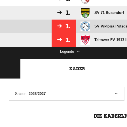
1.
SV 71 Busendorf
1.
SV Viktoria Potsd
1.
Teltower FV 1913 I
Legende
KADER
Saison:
2026/2027
DIE KADERLI