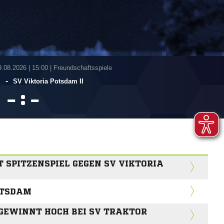
9.08.2026
|
15:00 | Freundschaftsspiele
-
I
SV Viktoria Potsdam II
:


T SPITZENSPIEL GEGEN SV VIKTORIA
OTSDAM
 GEWINNT HOCH BEI SV TRAKTOR