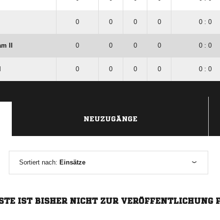
0
0
0
0
0 : 0
am II
0
0
0
0
0 : 0
I
0
0
0
0
0 : 0
NEUZUGÄNGE
Sortiert nach:
Einsätze
STE IST BISHER NICHT ZUR VERÖFFENTLICHUNG 