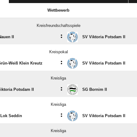
Wettbewerb
Kreisfreundschaftsspiele
:
Nauen II
SV Viktoria Potsdam II
Kreispokal
:
rün-Weiß Klein Kreutz
SV Viktoria Potsdam II
Kreisliga
:
iktoria Potsdam II
SG Bornim II
Kreisliga
:
Lok Seddin
SV Viktoria Potsdam II
Kreisliga