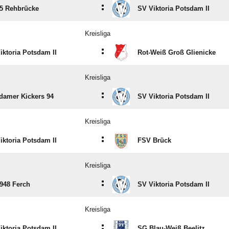
:
5 Rehbrücke
SV Viktoria Potsdam II
Kreisliga
:
iktoria Potsdam II
Rot-Weiß Groß Glienicke
Kreisliga
:
damer Kickers 94
SV Viktoria Potsdam II
Kreisliga
:
iktoria Potsdam II
FSV Brück
Kreisliga
:
948 Ferch
SV Viktoria Potsdam II
Kreisliga
:
iktoria Potsdam II
SG Blau-Weiß Beelitz