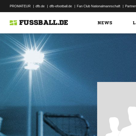
PROMATEUR
|
dfb.de
|
dfb-efootball.de
|
Fan Club Nationalmannschaft
|
Partner
FUSSBALL.DE
NEWS
L