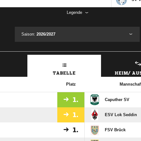
Legende
Saison:
2026/2027
TABELLE
HEIM/ A
Platz
Mannschaf
1.
Caputher SV
1.
ESV Lok Seddin
1.
FSV Brück