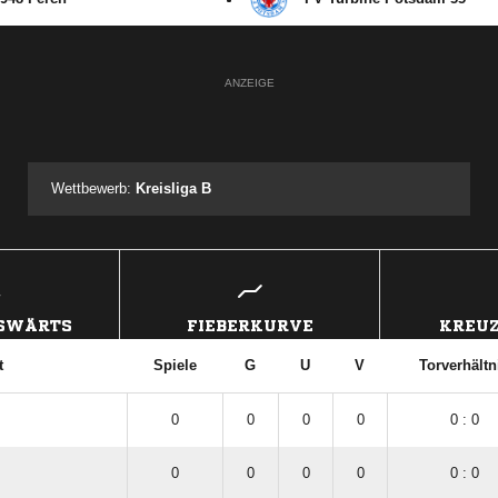
ANZEIGE
Wettbewerb:
Kreisliga B
USWÄRTS
FIEBERKURVE
KREUZ
t
Spiele
G
U
V
Torverhältn
0
0
0
0
0 : 0
0
0
0
0
0 : 0