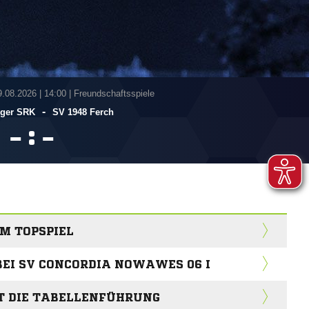
9.08.2026
|
14:00 | Freundschaftsspiele
-
ger SRK
SV 1948 Ferch
:


IM TOPSPIEL
BEI SV CONCORDIA NOWAWES 06 I
GT DIE TABELLENFÜHRUNG