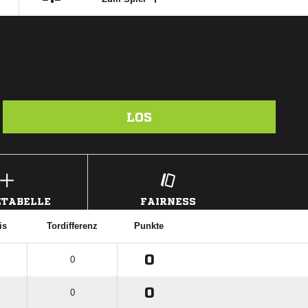
LOS
TABELLE
FAIRNESS
is
Tordifferenz
Punkte
0
0
0
0