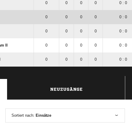
0
0
0
0
0 : 0
0
0
0
0
0 : 0
0
0
0
0
0 : 0
am II
0
0
0
0
0 : 0
I
0
0
0
0
0 : 0
NEUZUGÄNGE
Sortiert nach:
Einsätze