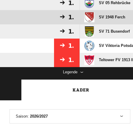
1.
SV 05 Rehbrücke
1.
SV 1948 Ferch
1.
SV 71 Busendorf
1.
SV Viktoria Potsd
1.
Teltower FV 1913 I
Legende
KADER
Saison:
2026/2027