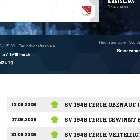
KREISLIGA
Spielklasse
Nächstes Spiel: So, 0
6
|
15:00 | Freundschaftsspiele
Brandenbur
-
SV 1948 Ferch
tzung
SV 1948 FERCH OBENAUF 
13.06.2026
SV 1948 FERCH GEWINNT 
07.06.2026
SV 1948 FERCH VERTEIDI
31.05.2026