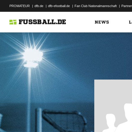
PROMATEUR
|
dfb.de
|
dfb-efootball.de
|
Fan Club Nationalmannschaft
|
Partner
FUSSBALL.DE
NEWS
L