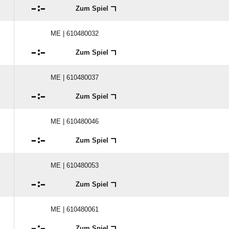

:

Zum Spiel
ME | 610480032

:

Zum Spiel
ME | 610480037

:

Zum Spiel
ME | 610480046

:

Zum Spiel
ME | 610480053

:

Zum Spiel
ME | 610480061

:

Zum Spiel