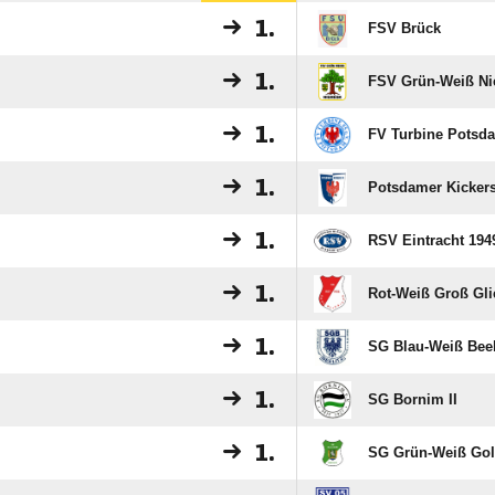
1.
FSV Brück
1.
FSV Grün-Weiß N
1.
FV Turbine Potsd
1.
Potsdamer Kickers
1.
RSV Eintracht 194
1.
Rot-Weiß Groß Gli
1.
SG Blau-Weiß Beel
1.
SG Bornim II
1.
SG Grün-Weiß Gol