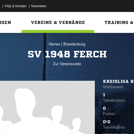
|
FAQ & Kontakt
|
Newsletter
Link
IGEN
VEREINE & VERBÄNDE
TRAINING &
Herren
|
Brandenburg
SV 1948 FERCH
Zur Vereinsseite
KREISLIGA B
Wettbewerb
1
Tabellenplatz
0
Punkte
0:0
Torverhältnis