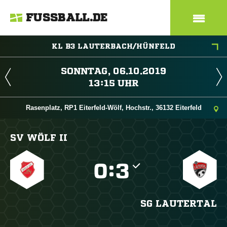
FUSSBALL.DE
KL B3 LAUTERBACH/HÜNFELD
 
 
Rasenplatz, RP1 Eiterfeld-Wölf, Hochstr., 36132 Eiterfeld
SV WÖLF II

:

SG LAUTERTAL