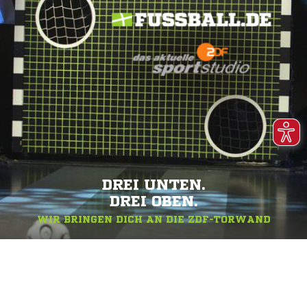
DREI UNTEN.
DREI OBEN.
WIR BRINGEN DICH AN DIE ZDF-TORWAND