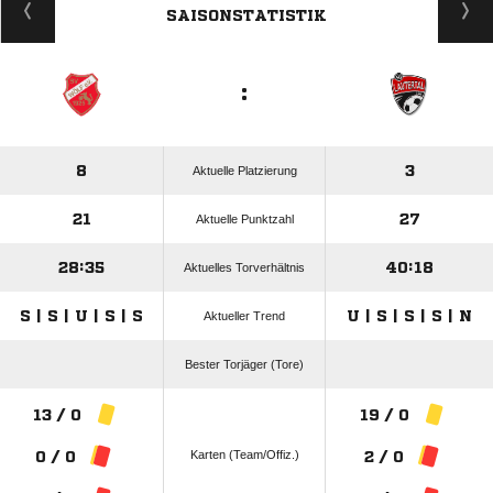
SAISONSTATISTIK
:
8
3
Aktuelle Platzierung
21
27
Aktuelle Punktzahl
28:35
40:18
Aktuelles Torverhältnis
S | S | U | S | S
U | S | S | S | N
Aktueller Trend
Bester Torjäger (Tore)
13 / 0
19 / 0
Karten (Team/Offiz.)
0 / 0
2 / 0