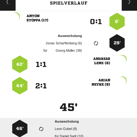
SPIELVERLAUF

:


 
6’
Auswechslung
29’
  
für
  

:


 
40’

:


 
44’
45'
Auswechslung
46’
  
für
  