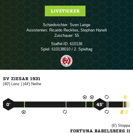
LIVETICKER
Schiedsrichter:
 
Assistenten:
 
,  
Zuschauer:
55
Staffel-ID:
610138
Spiel:
610138010 / 2. Spieltag
SV ZIESAR 1931
(40')

| (44')

0’
45’
(6')

FORTUNA BABELSBERG II