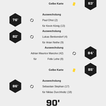
63’
Gelbe Karte
Auswechslung
76’
  
für
  
Auswechslung
82’
  
für
  
Auswechslung
84’
   
für
  
85’
Gelbe Karte
Auswechslung
86’
  
für
  
90'