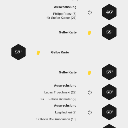
Auswechslung
46’
  
für
  
55’
Gelbe Karte
57’
Gelbe Karte
57’
Gelbe Karte
Auswechslung
63’
  
für
  
Auswechslung
63’
  
für
   