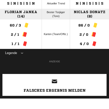
S | N | S | S | N
N | N | S | S | S
Aktueller Trend
FLORIAN JANKA
NICLAS DONATZ
Bester Torjäger
(14)
(Tore)
(8)
60 / 3
86 / 0
Karten (Team/Offiz.)
2 / 1
2 / 0
1 / 1
4 / 0
Legende
ANZEIGE
FALSCHES ERGEBNIS MELDEN