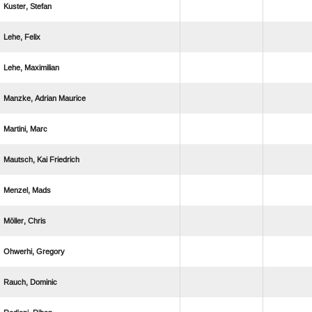
 
 
 
  
 
  
 
 
 
 