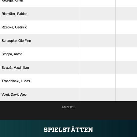
 
 
 
  
 
 
 
  
ANZEIGE
SPIELSTÄTTEN