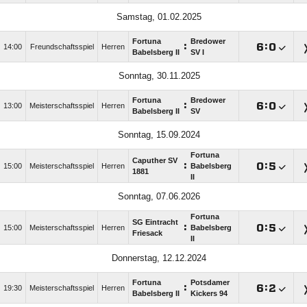
Samstag, 01.02.2025
Fortuna
Bredower
:

:

14:00
Freundschaftsspiel
Herren
Babelsberg II
SV I
Sonntag, 30.11.2025
Fortuna
Bredower
:

:

13:00
Meisterschaftsspiel
Herren
Babelsberg II
SV
Sonntag, 15.09.2024
Fortuna
Caputher SV
:

:

15:00
Meisterschaftsspiel
Herren
Babelsberg
1881
II
Sonntag, 07.06.2026
Fortuna
SG Eintracht
:

:

15:00
Meisterschaftsspiel
Herren
Babelsberg
Friesack
II
Donnerstag, 12.12.2024
Fortuna
Potsdamer
:

:

19:30
Meisterschaftsspiel
Herren
Babelsberg II
Kickers 94