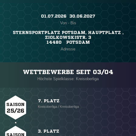
01.07.2026 ​ 30.06.2027
Von - Bis
STERNSPORTPLATZ POTSDAM, HAUPTPLATZ ,
ZIOLKOWSKISTR. 3
14480 POTSDAM
Adresse
WETTBEWERBE SEIT 03/04
Höchste Spielklasse: Kreisoberliga
7. PLATZ
SAISON
Kreisoberliga / Kreisoberliga
25/26
3. PLATZ
SAISON