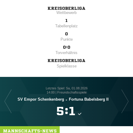
KREISOBERLIGA
Wettbewerb
1
Tabellenplatz
0
Punkte
0:0
Torverhältnis
KREISOBERLIGA
Spielklasse
Letztes Spiel: Sa, 01.08.2026
14:00 | Freundschaftsspiele
SV Empor Schenkenberg
-
Fortuna Babelsberg II

:

MANNSCHAFTS-NEWS