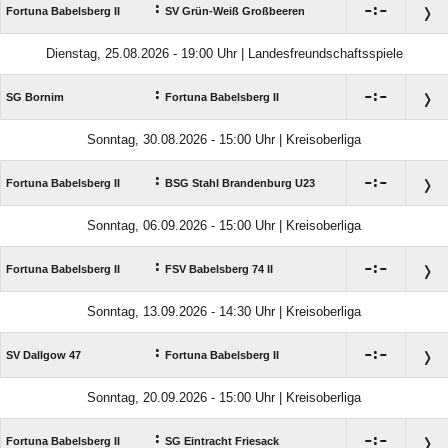
:

:

Fortuna Babelsberg II
SV Grün-Weiß Großbeeren
Dienstag, 25.08.2026 - 19:00 Uhr | Landesfreundschaftsspiele
:

:

SG Bornim
Fortuna Babelsberg II
Sonntag, 30.08.2026 - 15:00 Uhr | Kreisoberliga
:

:

Fortuna Babelsberg II
BSG Stahl Brandenburg U23
Sonntag, 06.09.2026 - 15:00 Uhr | Kreisoberliga
:

:

Fortuna Babelsberg II
FSV Babelsberg 74 II
Sonntag, 13.09.2026 - 14:30 Uhr | Kreisoberliga
:

:

SV Dallgow 47
Fortuna Babelsberg II
Sonntag, 20.09.2026 - 15:00 Uhr | Kreisoberliga
:

:

Fortuna Babelsberg II
SG Eintracht Friesack