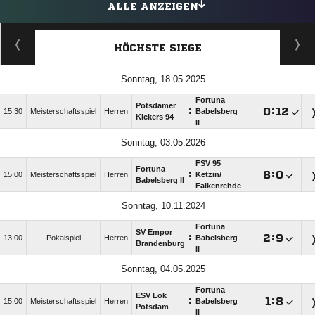
ALLE ANZEIGEN
HÖCHSTE SIEGE
Sonntag, 18.05.2025
Fortuna
Potsdamer
:

:

15:30
Meisterschaftsspiel
Herren
Babelsberg
Kickers 94
II
Sonntag, 03.05.2026
FSV 95
Fortuna
:

:

15:00
Meisterschaftsspiel
Herren
Ketzin/​
Babelsberg II
Falkenrehde
Sonntag, 10.11.2024
Fortuna
SV Empor
:

:

13:00
Pokalspiel
Herren
Babelsberg
Brandenburg
II
Sonntag, 04.05.2025
Fortuna
ESV Lok
:

:

15:00
Meisterschaftsspiel
Herren
Babelsberg
Potsdam
II