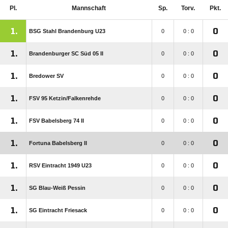
Pl.
Mannschaft
Sp.
Torv.
Pkt.
1.
0
BSG Stahl Brandenburg U23
0
0 : 0
1.
0
Brandenburger SC Süd 05 II
0
0 : 0
1.
0
Bredower SV
0
0 : 0
1.
0
FSV 95 Ketzin/​Falkenrehde
0
0 : 0
1.
0
FSV Babelsberg 74 II
0
0 : 0
1.
0
Fortuna Babelsberg II
0
0 : 0
1.
0
RSV Eintracht 1949 U23
0
0 : 0
1.
0
SG Blau-Weiß Pessin
0
0 : 0
1.
0
SG Eintracht Friesack
0
0 : 0