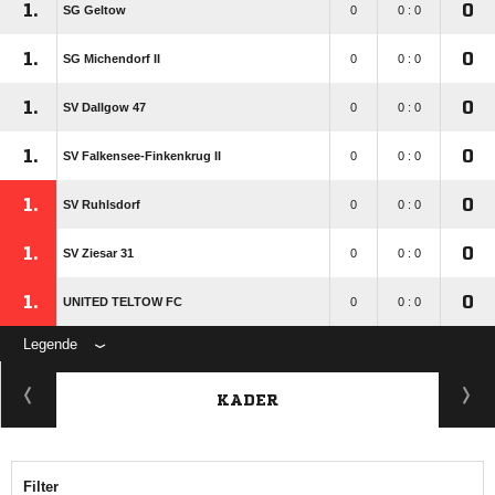
1.
0
SG Geltow
0
0 : 0
1.
0
SG Michendorf II
0
0 : 0
1.
0
SV Dallgow 47
0
0 : 0
1.
0
SV Falkensee-Finkenkrug II
0
0 : 0
1.
0
SV Ruhlsdorf
0
0 : 0
1.
0
SV Ziesar 31
0
0 : 0
1.
0
UNITED TELTOW FC
0
0 : 0
Legende
KADER
Filter