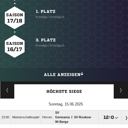
1. PLATZ
SAISON
Kreisliga / Kreisliga A
17/18
3. PLATZ
SAISON
Kreisliga / Kreisliga A
16/17
ALLE ANZEIGEN
HÖCHSTE SIEGE
Sonntag, 15.06.2025
SV
:

:

13:00
Meisterschaftsspiel
Herren
Germania
SV Roskow
90 Berge