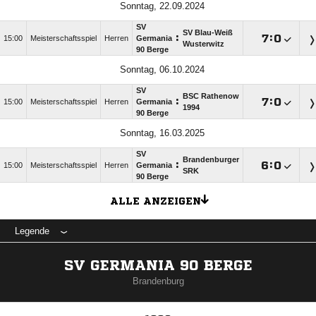
Sonntag, 22.09.2024
SV
SV Blau-Weiß
:

:

15:00
Meisterschaftsspiel
Herren
Germania
Wusterwitz
90 Berge
Sonntag, 06.10.2024
SV
BSC Rathenow
:

:

15:00
Meisterschaftsspiel
Herren
Germania
1994
90 Berge
Sonntag, 16.03.2025
SV
Brandenburger
:

:

15:00
Meisterschaftsspiel
Herren
Germania
SRK
90 Berge
ALLE ANZEIGEN
Legende
SV GERMANIA 90 BERGE
Brandenburg