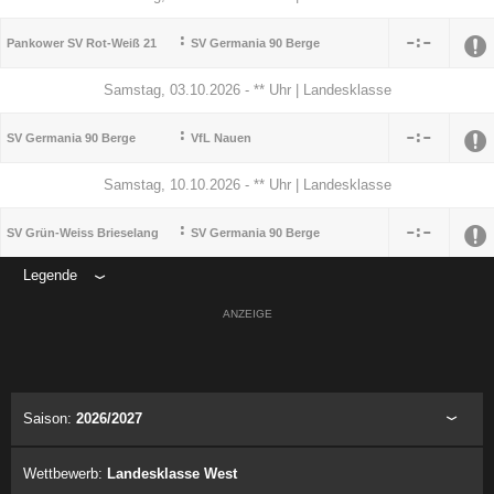
:

:

Pankower SV Rot-Weiß 21
SV Germania 90 Berge
Samstag, 03.10.2026 - ** Uhr | Landesklasse
:

:

SV Germania 90 Berge
VfL Nauen
Samstag, 10.10.2026 - ** Uhr | Landesklasse
:

:

SV Grün-Weiss Brieselang
SV Germania 90 Berge
Legende
ANZEIGE
Saison:
2026/2027
Wettbewerb:
Landesklasse West