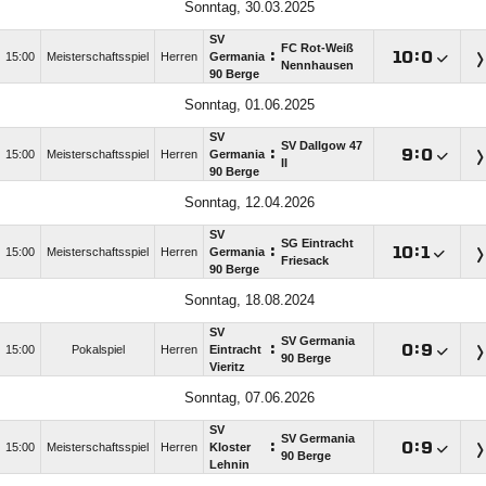
Sonntag, 30.03.2025
SV
FC Rot-Weiß
:

:

15:00
Meisterschaftsspiel
Herren
Germania
Nennhausen
90 Berge
Sonntag, 01.06.2025
SV
SV Dallgow 47
:

:

15:00
Meisterschaftsspiel
Herren
Germania
II
90 Berge
Sonntag, 12.04.2026
SV
SG Eintracht
:

:

15:00
Meisterschaftsspiel
Herren
Germania
Friesack
90 Berge
Sonntag, 18.08.2024
SV
SV Germania
:

:

15:00
Pokalspiel
Herren
Eintracht
90 Berge
Vieritz
Sonntag, 07.06.2026
SV
SV Germania
:

:

15:00
Meisterschaftsspiel
Herren
Kloster
90 Berge
Lehnin