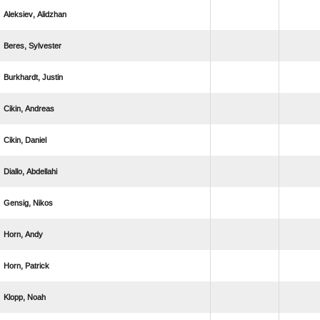
 
 
 
 
 
 
 
 
 
 