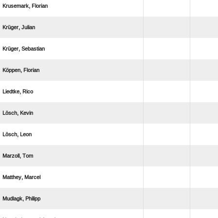
 
 
 
 
 
 
 
 
 
 