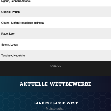
  
 
   
 
 
 
ANZEIGE
AKTUELLE WETTBEWERBE
LANDESKLASSE WEST
Meisterschaft