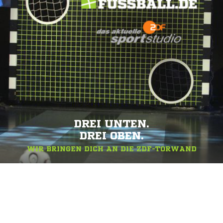
DREI UNTEN.
DREI OBEN.
WIR BRINGEN DICH AN DIE ZDF-TORWAND