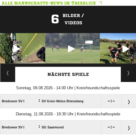
ALLE MANNSCHAFTS-NEWS IM ÜBERBLICK
6
BILDER /
VIDEOS
ANZEIGE
NÄCHSTE SPIELE
Sonntag, 09.08.2026 - 14:00 Uhr | Kreisfreundschaftsspiele
:

:

Bredower SV I
SV Grün-Weiss Brieselang
Dienstag, 11.08.2026 - 19:30 Uhr | Kreisfreundschaftsspiele
:

:

Bredower SV I
SG Saarmund