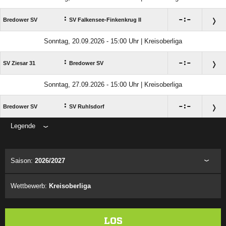
:

:

Bredower SV
SV Falkensee-Finkenkrug II
Sonntag, 20.09.2026 - 15:00 Uhr | Kreisoberliga
:

:

SV Ziesar 31
Bredower SV
Sonntag, 27.09.2026 - 15:00 Uhr | Kreisoberliga
:

:

Bredower SV
SV Ruhlsdorf
Legende
ANZEIGE
Saison:
2026/2027
Wettbewerb:
Kreisoberliga
LOS