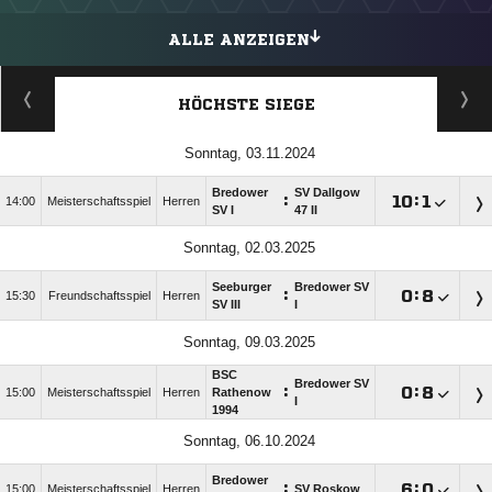
ALLE ANZEIGEN
HÖCHSTE SIEGE
Sonntag, 03.11.2024
Bredower
SV Dallgow
:

:

14:00
Meisterschaftsspiel
Herren
SV I
47 II
Sonntag, 02.03.2025
Seeburger
Bredower SV
:

:

15:30
Freundschaftsspiel
Herren
SV III
I
Sonntag, 09.03.2025
BSC
Bredower SV
:

:

15:00
Meisterschaftsspiel
Herren
Rathenow
I
1994
Sonntag, 06.10.2024
Bredower
:

:

15:00
Meisterschaftsspiel
Herren
SV Roskow