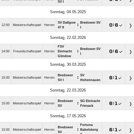
SV I
Sonntag, 04.05.2025
SV Dallgow
Bredower SV
:

:

12:00
Meisterschaftsspiel
Herren
47 II
I
Sonntag, 22.02.2026
FSV
Bredower SV
:

:

14:00
Freundschaftsspiel
Herren
Eintracht
I
Glindow
Sonntag, 30.03.2025
Bredower
SV
:

:

15:00
Meisterschaftsspiel
Herren
SV I
Hohennauen
Sonntag, 22.03.2026
Bredower
SG Eintracht
:

:

15:00
Meisterschaftsspiel
Herren
SV
Friesack
Sonntag, 17.05.2026
Fortuna
Bredower
:

:

15:00
Meisterschaftsspiel
Herren
Babelsberg
SV