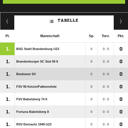
TABELLE
Pl.
Mannschaft
Sp.
Torv.
Pkt.
1.
0
BSG Stahl Brandenburg U23
0
0 : 0
1.
0
Brandenburger SC Süd 05 II
0
0 : 0
1.
0
Bredower SV
0
0 : 0
1.
0
FSV 95 Ketzin/​Falkenrehde
0
0 : 0
1.
0
FSV Babelsberg 74 II
0
0 : 0
1.
0
Fortuna Babelsberg II
0
0 : 0
1.
0
RSV Eintracht 1949 U23
0
0 : 0