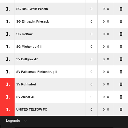
1.
0
SG Blau-Weiß Pessin
0
0 : 0
1.
0
SG Eintracht Friesack
0
0 : 0
1.
0
SG Geltow
0
0 : 0
1.
0
SG Michendorf II
0
0 : 0
1.
0
SV Dallgow 47
0
0 : 0
1.
0
SV Falkensee-Finkenkrug II
0
0 : 0
1.
0
SV Ruhlsdorf
0
0 : 0
1.
0
SV Ziesar 31
0
0 : 0
1.
0
UNITED TELTOW FC
0
0 : 0
Legende