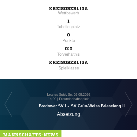
KREISOBERLIGA
Wettbewerb
1
Tabellenplatz
0
Punkte
0:0
Torverhältnis
KREISOBERLIGA
Spielklasse
Letztes Spiel: So, 02.08.2026
14:00 | Freundschaftsspiele
Bredower SV I
-
SV Grün-Weiss Brieselang II
Absetzung
MANNSCHAFTS-NEWS