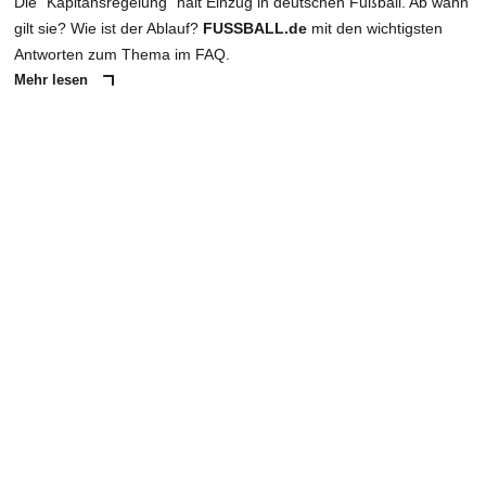
Die "Kapitänsregelung" hält Einzug in deutschen Fußball. Ab wann
gilt sie? Wie ist der Ablauf?
FUSSBALL.de
mit den wichtigsten
Antworten zum Thema im FAQ.
Mehr lesen
ANZEIGE
NACHRICHT SENDEN
* Pflichtfelder