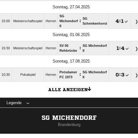
Sonntag, 27.04.2025
SG
SG
:

:

15:00
Meisterschaftsspiel
Herren
Michendorf
Schenkenhorst
II
Sonntag, 01.06.2025
SV 05
SG Michendorf
:

:

15:30
Meisterschaftsspiel
Herren
Rehbrücke
II
Sonntag, 17.08.2025
Potsdamer
SG Michendorf
:

:

10:30
Pokalspiel
Herren
FC 1973
II
ALLE ANZEIGEN
Legende
SG MICHENDORF
Brandenburg