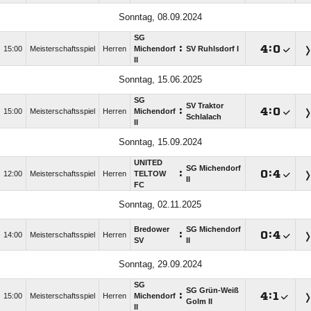
Sonntag, 08.09.2024
SG
:

:

15:00
Meisterschaftsspiel
Herren
Michendorf
SV Ruhlsdorf I
II
Sonntag, 15.06.2025
SG
SV Traktor
:

:

15:00
Meisterschaftsspiel
Herren
Michendorf
Schlalach
II
Sonntag, 15.09.2024
UNITED
SG Michendorf
:

:

12:00
Meisterschaftsspiel
Herren
TELTOW
II
FC
Sonntag, 02.11.2025
Bredower
SG Michendorf
:

:

14:00
Meisterschaftsspiel
Herren
SV
II
Sonntag, 29.09.2024
SG
SG Grün-Weiß
:

:

15:00
Meisterschaftsspiel
Herren
Michendorf
Golm II
II