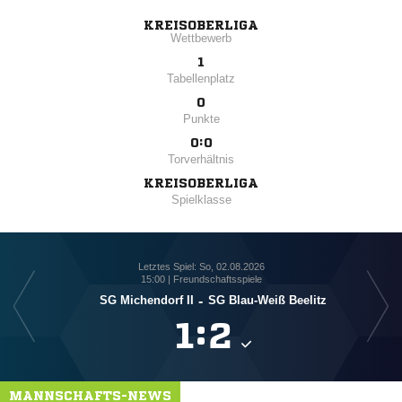
KREISOBERLIGA
Wettbewerb
1
Tabellenplatz
0
Punkte
0:0
Torverhältnis
KREISOBERLIGA
Spielklasse
Letztes Spiel: So, 02.08.2026
15:00 | Freundschaftsspiele
SG Michendorf II
-
SG Blau-Weiß Beelitz

:

MANNSCHAFTS-NEWS