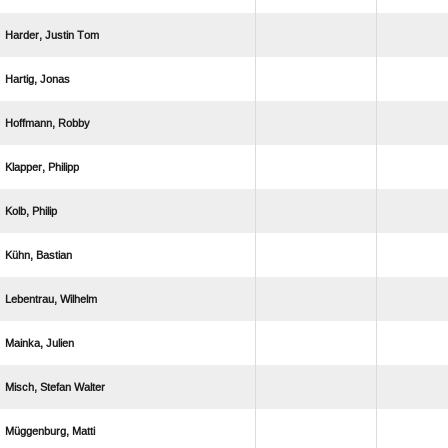
  
 
 
 
 
 
 
 
  
 