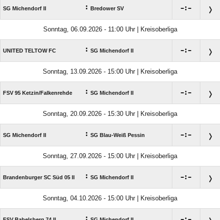
:

:

SG Michendorf II
Bredower SV
Sonntag, 06.09.2026 - 11:00 Uhr | Kreisoberliga
:

:

UNITED TELTOW FC
SG Michendorf II
Sonntag, 13.09.2026 - 15:00 Uhr | Kreisoberliga
:

:

FSV 95 Ketzin/​Falkenrehde
SG Michendorf II
Sonntag, 20.09.2026 - 15:30 Uhr | Kreisoberliga
:

:

SG Michendorf II
SG Blau-Weiß Pessin
Sonntag, 27.09.2026 - 15:00 Uhr | Kreisoberliga
:

:

Brandenburger SC Süd 05 II
SG Michendorf II
Sonntag, 04.10.2026 - 15:00 Uhr | Kreisoberliga
:

:

FSV Babelsberg 74 II
SG Michendorf II