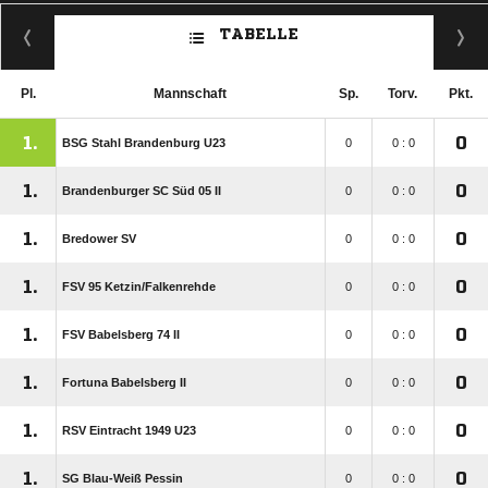
TABELLE
Pl.
Mannschaft
Sp.
Torv.
Pkt.
1.
0
BSG Stahl Brandenburg U23
0
0 : 0
1.
0
Brandenburger SC Süd 05 II
0
0 : 0
1.
0
Bredower SV
0
0 : 0
1.
0
FSV 95 Ketzin/​Falkenrehde
0
0 : 0
1.
0
FSV Babelsberg 74 II
0
0 : 0
1.
0
Fortuna Babelsberg II
0
0 : 0
1.
0
RSV Eintracht 1949 U23
0
0 : 0
1.
0
SG Blau-Weiß Pessin
0
0 : 0