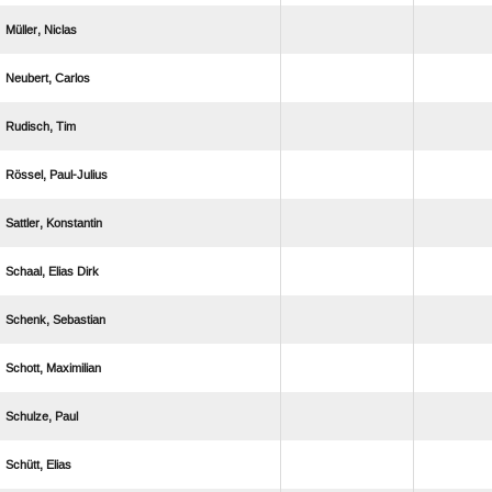
 
 
 
 
 
  
 
 
 
 