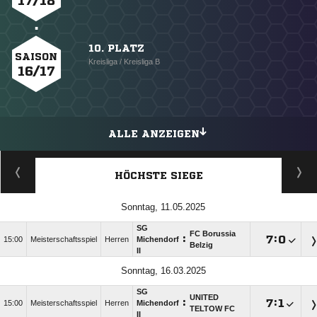
17/18
10. PLATZ
SAISON
Kreisliga / Kreisliga B
16/17
ALLE ANZEIGEN
HÖCHSTE SIEGE
Sonntag, 11.05.2025
SG
FC Borussia
:

:

15:00
Meisterschaftsspiel
Herren
Michendorf
Belzig
II
Sonntag, 16.03.2025
SG
UNITED
:

:

15:00
Meisterschaftsspiel
Herren
Michendorf
TELTOW FC
II