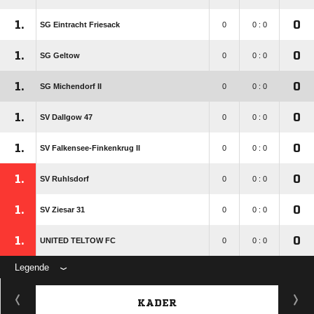
1.
0
SG Eintracht Friesack
0
0 : 0
1.
0
SG Geltow
0
0 : 0
1.
0
SG Michendorf II
0
0 : 0
1.
0
SV Dallgow 47
0
0 : 0
1.
0
SV Falkensee-Finkenkrug II
0
0 : 0
1.
0
SV Ruhlsdorf
0
0 : 0
1.
0
SV Ziesar 31
0
0 : 0
1.
0
UNITED TELTOW FC
0
0 : 0
Legende
KADER