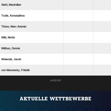
 
 
  
 
 
 
  
ANZEIGE
AKTUELLE WETTBEWERBE