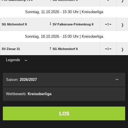
Sonntag, 11.10.2026 - 15:30 Uhr | Kreisoberliga
:

:

SG Michendorf II
SV Falkensee-Finkenkrug II
Sonntag, 18.10.2026 - 15:00 Uhr | Kreisoberliga
:

:

SV Ziesar 31
SG Michendorf II
Legende
ANZEIGE
Saison:
2026/2027
Wettbewerb:
Kreisoberliga
LOS