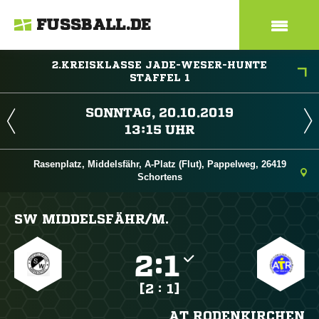
FUSSBALL.DE
2.KREISKLASSE JADE-WESER-HUNTE
STAFFEL 1
 
 
Rasenplatz, Middelsfähr, A-Platz (Flut), Pappelweg, 26419
Schortens
SW MIDDELSFÄHR/​M.

:

[2 : 1]
AT RODENKIRCHEN