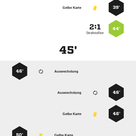
39’
Gelbe Karte
:


44’
Strafstoßtor
45'
46’
Auswechslung
46’
Auswechslung
46’
Gelbe Karte
50’
Gelbe Karte