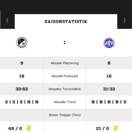
SAISONSTATISTIK
:
9
8
Aktuelle Platzierung
16
16
Aktuelle Punktzahl
33:62
31:33
Aktuelles Torverhältnis
S | S | S | N | N
N | N | N | N | U
Aktueller Trend
Bester Torjäger (Tore)
48 / 0
21 / 0