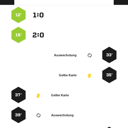
:


12’
:


16’
33’
Auswechslung
35’
Gelbe Karte
37’
Gelbe Karte
39’
Auswechslung