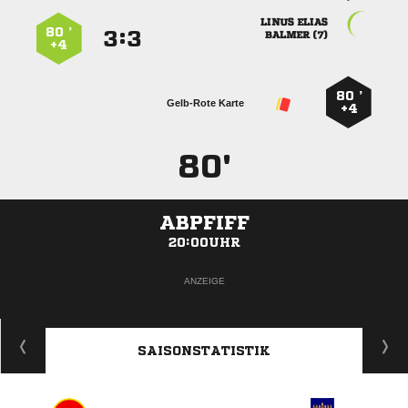
 
80 ’
:


 
+4
80 ’
Gelb-Rote Karte
+4
80'
ABPFIFF
20:00UHR
ANZEIGE
SAISONSTATISTIK