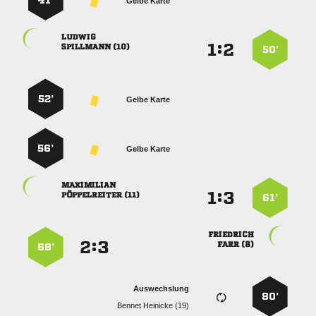
41’
Gelbe Karte

:


 
50’
52’
Gelbe Karte
56’
Gelbe Karte

:


 
61’

:


 
68’
Auswechslung
80’
  