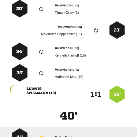
Auswechslung
20’
  
Auswechslung
23’
  
Auswechslung
34’
  
Auswechslung
35’
  

:


 
38’
40'