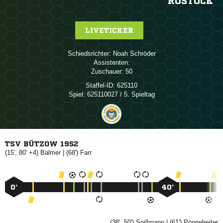
ROSTOCK
LIVETICKER
Schiedsrichter:
 
Assistenten:
Zuschauer:
50
Staffel-ID:
625110
Spiel:
625110027 / 5. Spieltag
TSV BÜTZOW 1952
(15', 80' +4)

| (68')

0’
40’
(38', 50')

| (61')
