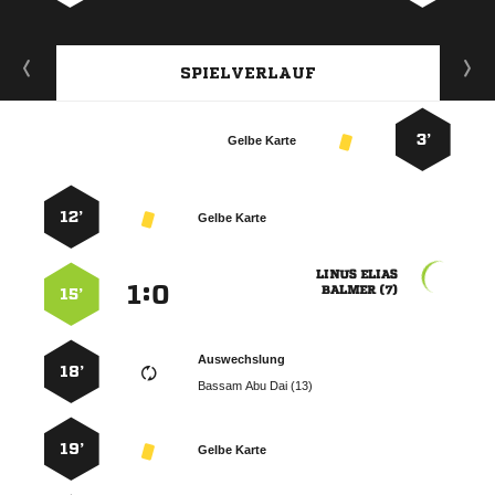
SPIELVERLAUF
3’
Gelbe Karte
12’
Gelbe Karte
 
:


 
15’
Auswechslung
18’
   
19’
Gelbe Karte