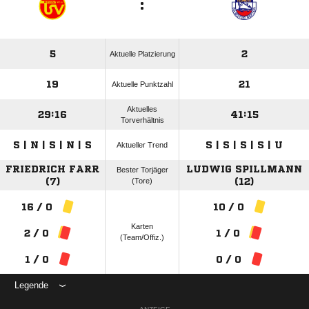
:
5
2
Aktuelle Platzierung
19
21
Aktuelle Punktzahl
Aktuelles
29:16
41:15
Torverhältnis
S | N | S | N | S
S | S | S | S | U
Aktueller Trend
FRIEDRICH FARR
LUDWIG SPILLMANN
Bester Torjäger
(7)
(Tore)
(12)
16 / 0
10 / 0
Karten
2 / 0
1 / 0
(Team/Offiz.)
1 / 0
0 / 0
Legende