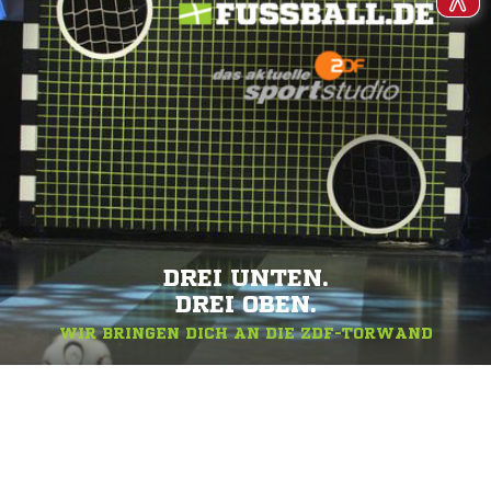
DREI UNTEN.
DREI OBEN.
WIR BRINGEN DICH AN DIE ZDF-TORWAND