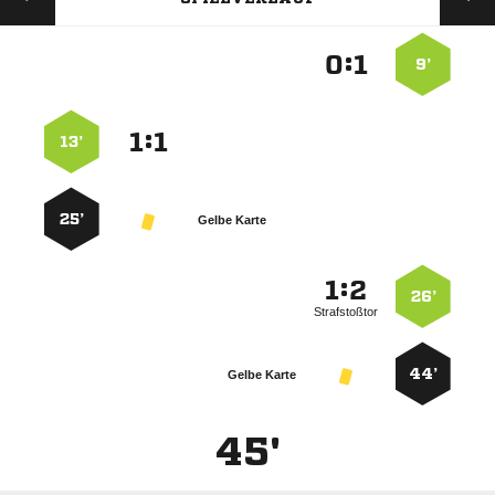
:


9’
:


13’
25’
Gelbe Karte
:


26’
Strafstoßtor
44’
Gelbe Karte
45'