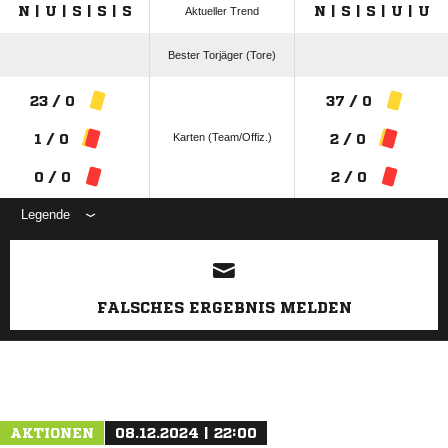
N | U | S | S | S
N | S | S | U | U
Aktueller Trend
Bester Torjäger (Tore)
23 / 0
37 / 0
Karten (Team/Offiz.)
1 / 0
2 / 0
0 / 0
2 / 0
Legende
ANZEIGE
FALSCHES ERGEBNIS MELDEN
AKTIONEN
08.12.2024 | 22:00