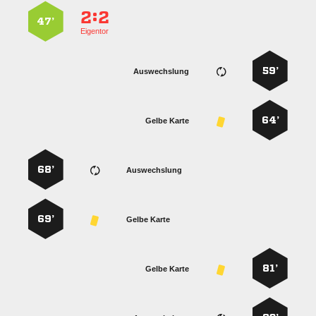
:


47’
Eigentor
59’
Auswechslung
64’
Gelbe Karte
68’
Auswechslung
69’
Gelbe Karte
81’
Gelbe Karte