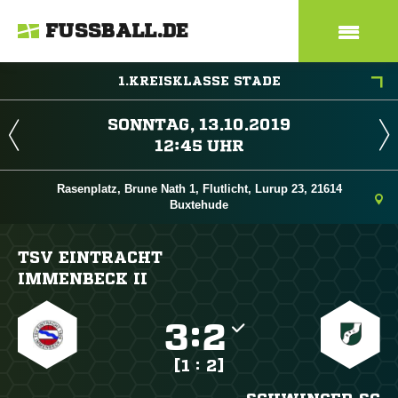
FUSSBALL.DE
1.KREISKLASSE STADE
 
 
Rasenplatz, Brune Nath 1, Flutlicht, Lurup 23, 21614
Buxtehude
TSV EINTRACHT
IMMENBECK II

:

[1 : 2]