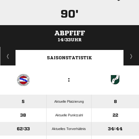
90'
ABPFIFF
14:33UHR
ANZEIGE
SAISONSTATISTIK
:
5
8
Aktuelle Platzierung
38
22
Aktuelle Punktzahl
62:33
34:44
Aktuelles Torverhältnis