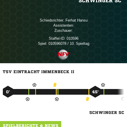
SCHWINGER SC
Schiedsrichter:
 
Assistenten:
Zuschauer:
Staffel-ID:
010596
Spiel:
010596078 / 10. Spieltag
TSV EINTRACHT IMMENBECK II
0’
45’
SCHWINGER SC
SPIELBERICHTE & NEWS