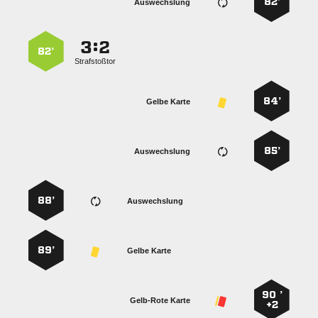
82’
Auswechslung
:


82’
Strafstoßtor
84’
Gelbe Karte
85’
Auswechslung
88’
Auswechslung
89’
Gelbe Karte
90 ’
Gelb-Rote Karte
+2