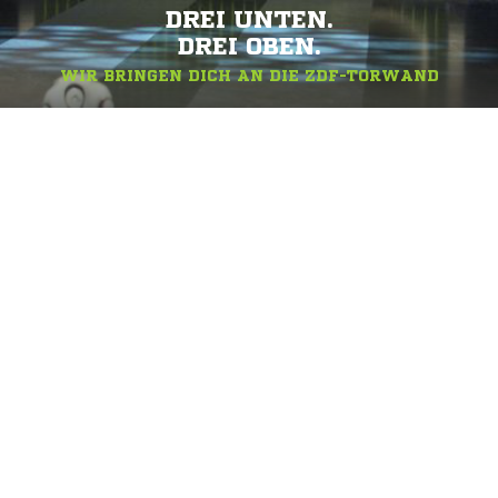
DREI UNTEN.
DREI OBEN.
WIR BRINGEN DICH AN DIE ZDF-TORWAND