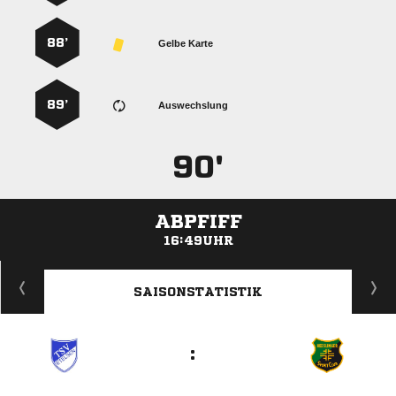
88’
Gelbe Karte
89’
Auswechslung
90'
ABPFIFF
16:49UHR
ANZEIGE
SAISONSTATISTIK
: