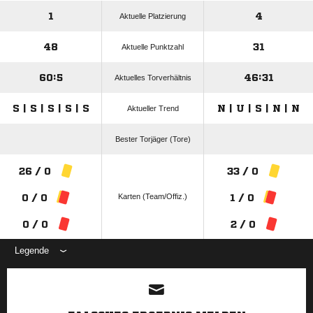
1
4
Aktuelle Platzierung
48
31
Aktuelle Punktzahl
60:5
46:31
Aktuelles Torverhältnis
S | S | S | S | S
N | U | S | N | N
Aktueller Trend
Bester Torjäger (Tore)
26 / 0
33 / 0
Karten (Team/Offiz.)
0 / 0
1 / 0
0 / 0
2 / 0
Legende
ANZEIGE