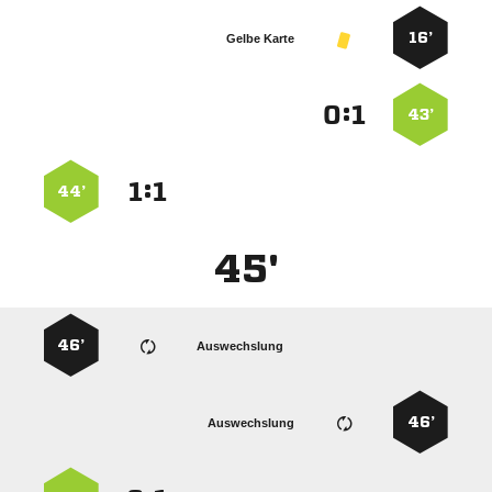
16’
Gelbe Karte
:


43’
:


44’
45'
46’
Auswechslung
46’
Auswechslung