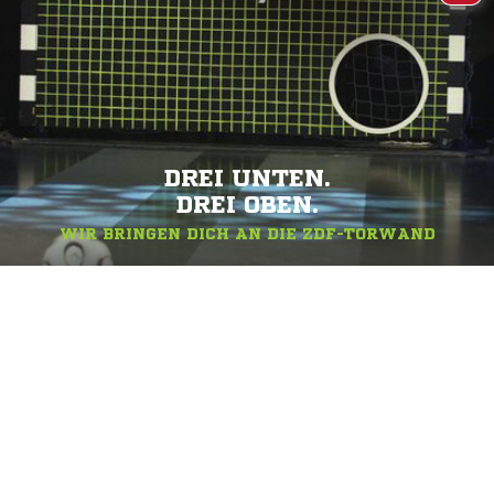
DREI UNTEN.
DREI OBEN.
WIR BRINGEN DICH AN DIE ZDF-TORWAND