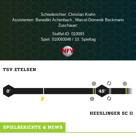
Schiedsrichter:
 
Assistenten:
 
,  
Zuschauer:
Staffel-ID:
010093
Spiel:
010093048 / 10. Spieltag
TSV ETELSEN
0’
45’
HEESLINGER SC II
SPIELBERICHTE & NEWS