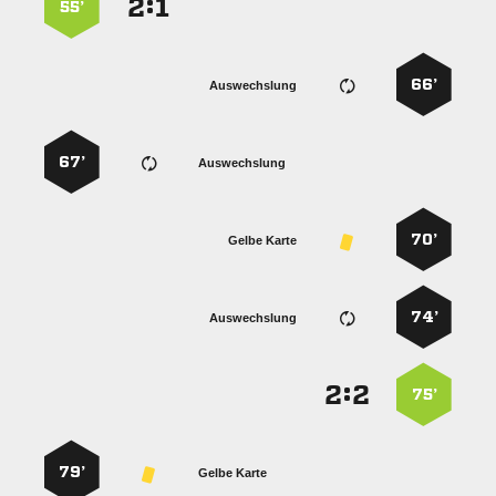
:


55’
66’
Auswechslung
67’
Auswechslung
70’
Gelbe Karte
74’
Auswechslung
:


75’
79’
Gelbe Karte