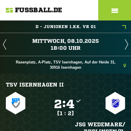
FUSSBALL.DE
D - JUNIOREN 1.KK. VR 01
 
 
Rasenplatz, A-Platz, TSV Isernhagen, Auf der Heide 31,
30916 Isernhagen
TSV ISERNHAGEN II

:

[1 : 2]
JSG WEDEMARK/​