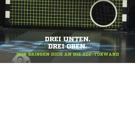
DREI UNTEN.
DREI OBEN.
WIR BRINGEN DICH AN DIE ZDF-TORWAND