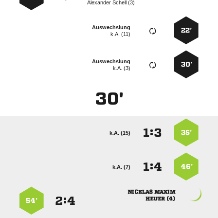
  
Auswechslung
22’
k.A. (11)
Auswechslung
30’
k.A. (3)
30'
:


35’
k.A. (15)
:


46’
k.A. (7)
 
:


 
54’