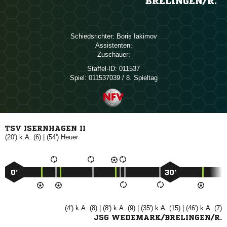
BRELINGEN/​R.
Schiedsrichter:
 
Assistenten:
Zuschauer:
Staffel-ID:
011537
Spiel:
011537039 / 8. Spieltag
TSV ISERNHAGEN II
(20') k.A. (6) | (54')

0’
30’
(4') k.A. (8) | (8') k.A. (9) | (35') k.A. (15) | (46') k.A. (7)
JSG WEDEMARK/BRELINGEN/R.