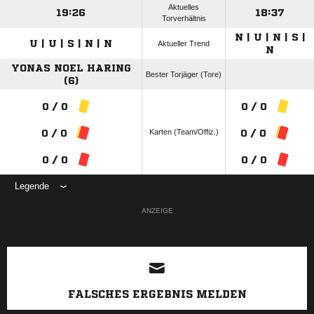
Aktuelles
19:26
18:37
Torverhältnis
N | U | N | S |
U | U | S | N | N
Aktueller Trend
N
YONAS NOEL HARING
Bester Torjäger (Tore)
(6)
0 / 0
0 / 0
Karten (Team/Offiz.)
0 / 0
0 / 0
0 / 0
0 / 0
Legende
ANZEIGE
FALSCHES ERGEBNIS MELDEN