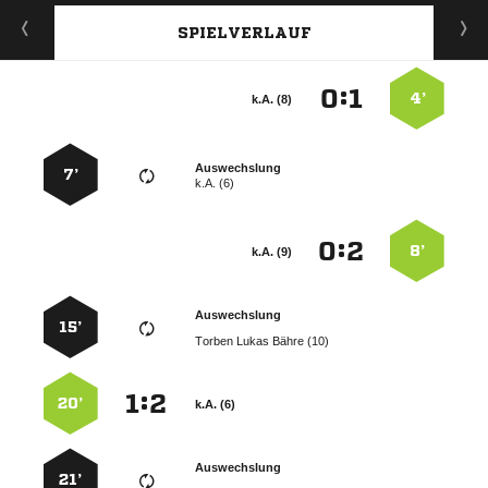
SPIELVERLAUF
:


4’
k.A. (8)
Auswechslung
7’
k.A. (6)
:


8’
k.A. (9)
Auswechslung
15’
   
:


20’
k.A. (6)
Auswechslung
21’