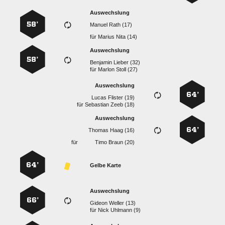
Auswechslung
58’
  
für
  
Auswechslung
58’
  
für
  
Auswechslung
64’
  
für
  
Auswechslung
64’
  
für
  
64’
Gelbe Karte
Auswechslung
66’
  
für
  