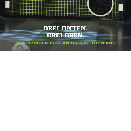
DREI UNTEN.
DREI OBEN.
WIR BRINGEN DICH AN DIE ZDF-TORWAND