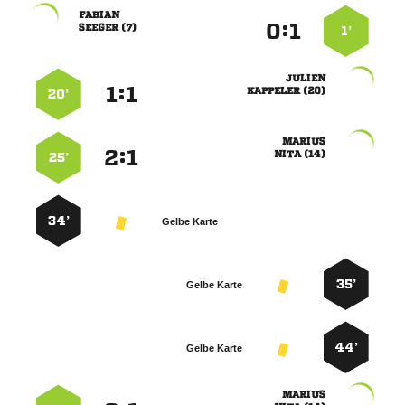

:


 
1’

:


 
20’

:


 
25’
34’
Gelbe Karte
35’
Gelbe Karte
44’
Gelbe Karte
