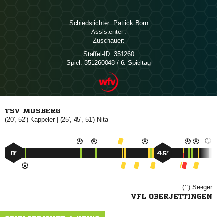
Schiedsrichter:
 
Assistenten:
Zuschauer:
Staffel-ID:
351260
Spiel:
351260048 / 6. Spieltag
TSV MUSBERG
(20', 52')

| (25', 45', 51')

0’
45’
(1')

VFL OBERJETTINGEN