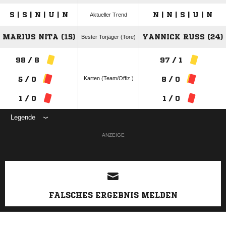
S | S | N | U | N
N | N | S | U | N
Aktueller Trend
MARIUS NITA (15)
YANNICK RUSS (24)
Bester Torjäger (Tore)
98 / 8
97 / 1
Karten (Team/Offiz.)
5 / 0
8 / 0
1 / 0
1 / 0
Legende
ANZEIGE
FALSCHES ERGEBNIS MELDEN