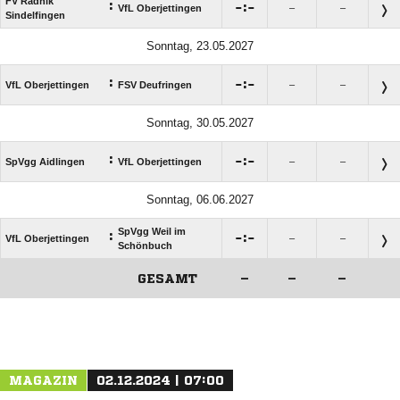
FV Radnik
:

:

VfL Oberjettingen
–
–
Sindelfingen
Sonntag, 23.05.2027
:

:

VfL Oberjettingen
FSV Deufringen
–
–
Sonntag, 30.05.2027
:

:

SpVgg Aidlingen
VfL Oberjettingen
–
–
Sonntag, 06.06.2027
SpVgg Weil im
:

:

VfL Oberjettingen
–
–
Schönbuch
GESAMT
–
–
–
ANZEIGE
MAGAZIN
02.12.2024 | 07:00