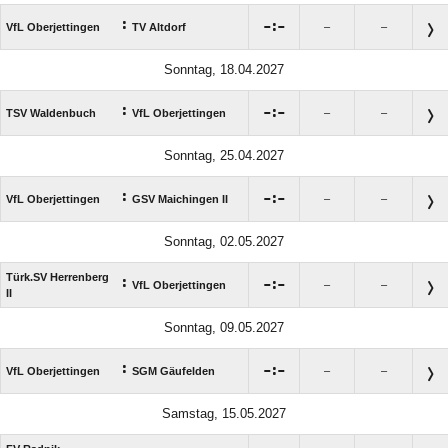
:

:

VfL Oberjettingen
TV Altdorf
–
–
Sonntag, 18.04.2027
:

:

TSV Waldenbuch
VfL Oberjettingen
–
–
Sonntag, 25.04.2027
:

:

VfL Oberjettingen
GSV Maichingen II
–
–
Sonntag, 02.05.2027
Türk.SV Herrenberg
:

:

VfL Oberjettingen
–
–
II
Sonntag, 09.05.2027
:

:

VfL Oberjettingen
SGM Gäufelden
–
–
Samstag, 15.05.2027