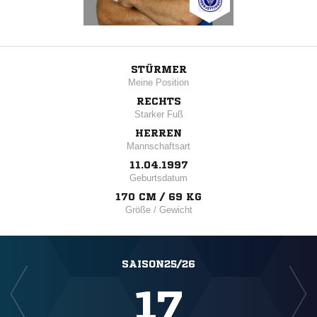
STÜRMER
Meine Position
RECHTS
Starker Fuß
HERREN
Mannschaftsart
11.04.1997
Geburtsdatum
170 CM / 69 KG
Größe / Gewicht
SAISON25/26
17