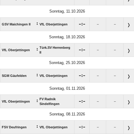
Sonntag, 11.10.2026
:

:

GSV Maichingen II
VfL Oberjettingen
–
–
Sonntag, 18.10.2026
Türk.SV Herrenberg
:

:

VfL Oberjettingen
–
–
II
Sonntag, 25.10.2026
:

:

SGM Gäufelden
VfL Oberjettingen
–
–
Sonntag, 01.11.2026
FV Radnik
:

:

VfL Oberjettingen
–
–
Sindelfingen
Sonntag, 08.11.2026
:

:

FSV Deufringen
VfL Oberjettingen
–
–