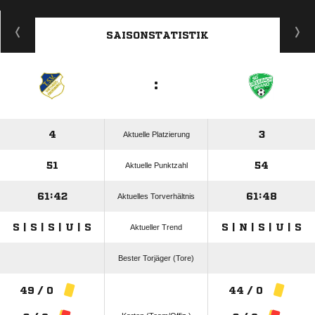
ANZEIGE
SAISONSTATISTIK
:
4
3
Aktuelle Platzierung
51
54
Aktuelle Punktzahl
61:42
61:48
Aktuelles Torverhältnis
S | S | S | U | S
S | N | S | U | S
Aktueller Trend
Bester Torjäger (Tore)
49 / 0
44 / 0