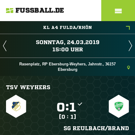
FUSSBALL.DE
KL A4 FULDA/RHÖN
 
 
Rasenplatz, RP Ebersburg-Weyhers, Jahnstr., 36157
Ebersburg
TSV WEYHERS

:

[0 : 1]
SG REULBACH/​BRAND