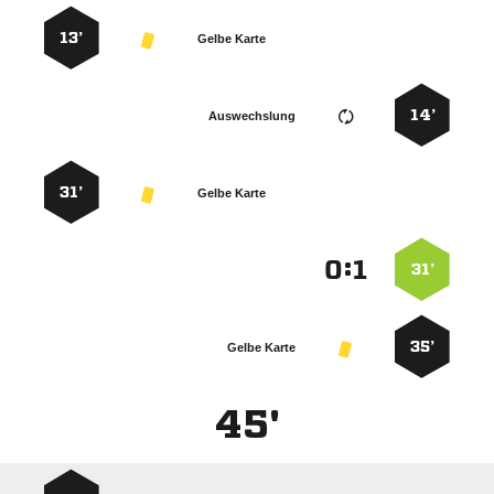
13’
Gelbe Karte
14’
Auswechslung
31’
Gelbe Karte
:


31’
35’
Gelbe Karte
45'