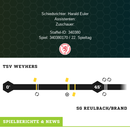
Schiedsrichter:
 
Assistenten:
Zuschauer:
Staffel-ID:
340380
Spiel:
340380170 / 22. Spieltag
TSV WEYHERS
0’
45’
SG REULBACH/BRAND
SPIELBERICHTE & NEWS