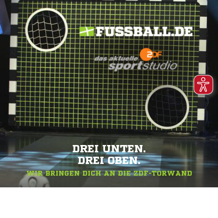
DREI UNTEN.
DREI OBEN.
WIR BRINGEN DICH AN DIE ZDF-TORWAND