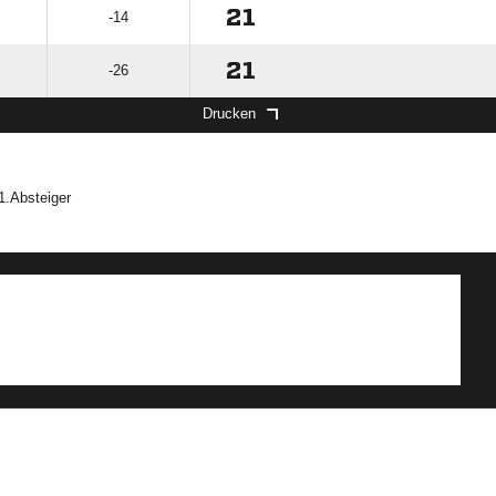
21
-14
21
-26
Drucken
1.Absteiger