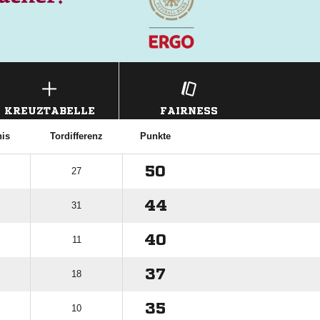
KREUZTABELLE
FAIRNESS
nis
Tordifferenz
Punkte
50
27
44
31
40
11
37
18
35
10