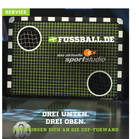
SERVICE
DREI UNTEN.
DREI OBEN.
WIR BRINGEN DICH AN DIE ZDF-TORWAND