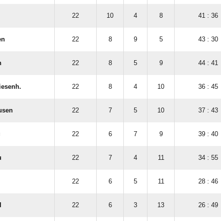
22
10
4
8
41 : 36
en
22
8
9
5
43 : 30
n
22
8
5
9
44 : 41
riesenh.
22
8
4
10
36 : 45
usen
22
7
5
10
37 : 43
g
22
6
7
9
39 : 40
u
22
7
4
11
34 : 55
22
6
5
11
28 : 46
I
22
6
3
13
26 : 49