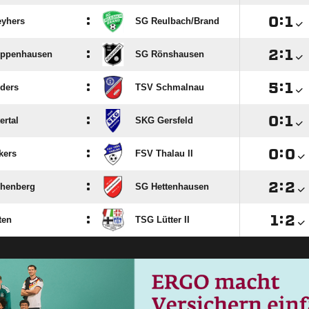
:

:

yhers
SG Reulbach/​Brand
:

:

ppenhausen
SG Rönshausen
:

:

lders
TSV Schmalnau
:

:

ertal
SKG Gersfeld
:

:

kers
FSV Thalau II
:

:

henberg
SG Hettenhausen
:

:

ten
TSG Lütter II