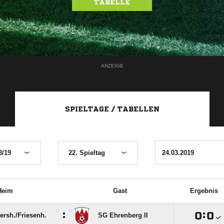
TABELLE
ANZEIGE
SPIELTAGE / TABELLEN
8/19
22. Spieltag
Heim
Gast
Ergebnis
:

:

ersh./​Friesenh.
SG Ehrenberg II