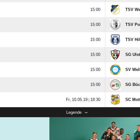

TSV We

TSV Po

TSV Hi

SG Ulst

SV Wel

SG Büc
  |

SC Mot
Legende