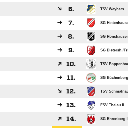
6.
TSV Weyhers
7.
SG Hettenhaus
8.
SG Rönshause
9.
SG Dietersh./​F
10.
TSV Poppenha
11.
SG Büchenber
12.
TSV Schmalna
13.
FSV Thalau II
14.
SG Ehrenberg I