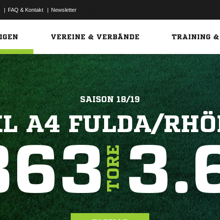
|
FAQ & Kontakt
|
Newsletter
Link
IGEN
VEREINE & VERBÄNDE
TRAINING &
SAISON 18/19
KL A4 FULDA/RHÖ
863
3.
TORE