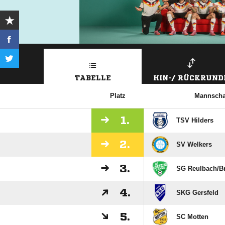
TABELLE
HIN-/ RÜCKRUND
Platz
Mannscha
1.
TSV Hilders
2.
SV Welkers
3.
SG Reulbach/​B
4.
SKG Gersfeld
5.
SC Motten