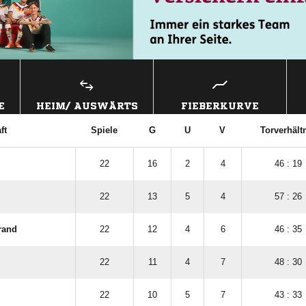
E
HEIM/ AUSWÄRTS
FIEBERKURVE
ft
Spiele
G
U
V
Torverhält
22
16
2
4
46 : 19
22
13
5
4
57 : 26
rand
22
12
4
6
46 : 35
22
11
4
7
48 : 30
22
10
5
7
43 : 33