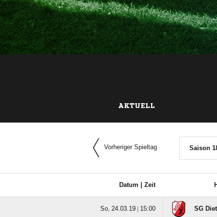
AKTUELL
Vorheriger Spieltag
Saison 1
Datum |
Zeit
  |

SG Diet