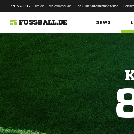
PROMATEUR
|
dfb.de
|
dfb-efootball.de
|
Fan Club Nationalmannschaft
|
Partner
FUSSBALL.DE
NEWS
L