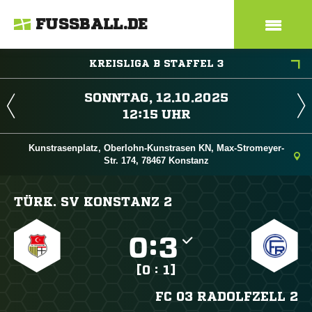
FUSSBALL.DE
KREISLIGA B STAFFEL 3
 
 
Kunstrasenplatz, Oberlohn-Kunstrasen KN, Max-Stromeyer-
Str. 174, 78467 Konstanz
TÜRK. SV KONSTANZ 2

:

[0 : 1]
FC 03 RADOLFZELL 2