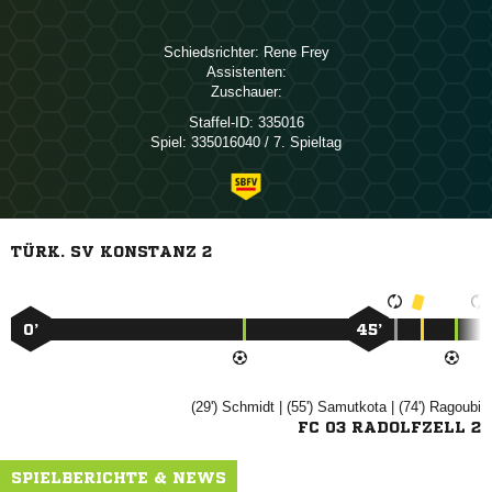
Schiedsrichter:
 
Assistenten:
Zuschauer:
Staffel-ID:
335016
Spiel:
335016040 / 7. Spieltag
TÜRK. SV KONSTANZ 2
0’
45’
(29')

| (55')

| (74')

FC 03 RADOLFZELL 2
SPIELBERICHTE & NEWS