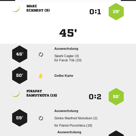

:


 
29’
45'
Auswechslung
46’
  
für
  
50’
Gelbe Karte

:


 
55’
Auswechslung
59’
   
für
  
Auswechslung