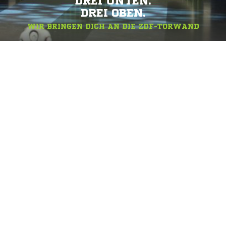
DREI UNTEN.
DREI OBEN.
WIR BRINGEN DICH AN DIE ZDF-TORWAND