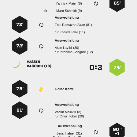
65’
  
für
  
Auswechslung
72’
   
für
  
Auswechslung
72’
  
für
  

:


 
74’
78’
Gelbe Karte
Auswechslung
81’
  
für
  
Auswechslung
90 ’
  
+1