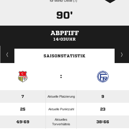
für
  
90'
ABPFIFF
14:03UHR
ANZEIGE
SAISONSTATISTIK
:
7
9
Aktuelle Platzierung
25
23
Aktuelle Punktzahl
Aktuelles
49:69
38:66
Torverhältnis