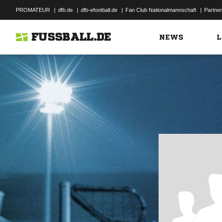
PROMATEUR
|
dfb.de
|
dfb-efootball.de
|
Fan Club Nationalmannschaft
|
Partner
FUSSBALL.DE
NEWS
L