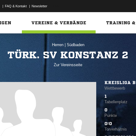
|
FAQ & Kontakt
|
Newsletter
Link
IGEN
VEREINE & VERBÄNDE
TRAINING &
Herren
|
Südbaden
TÜRK. SV KONSTANZ 2
Zur Vereinsseite
KREISLIGA B
Wettbewerb
1
Tabellenplatz
0
Punkte
0:0
Torverhältnis