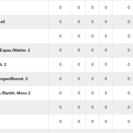
0
0
0
0
0 :
ell
0
0
0
0
0 :
0
0
0
0
0 :
spas./​Wahlw. 2
0
0
0
0
0 :
t. 2
0
0
0
0
0 :
ingen/​Bonnd. 2
0
0
0
0
0 :
./​Bankh.-Moos 2
0
0
0
0
0 :
0
0
0
0
0 :
0
0
0
0
0 :