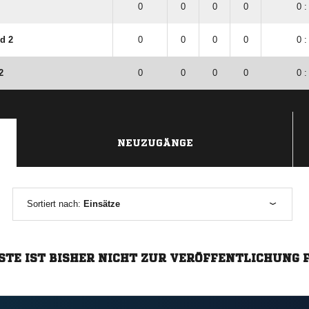
0
0
0
0
0 :
d 2
0
0
0
0
0 :
2
0
0
0
0
0 :
NEUZUGÄNGE
Sortiert nach:
Einsätze
STE IST BISHER NICHT ZUR VERÖFFENTLICHUNG 