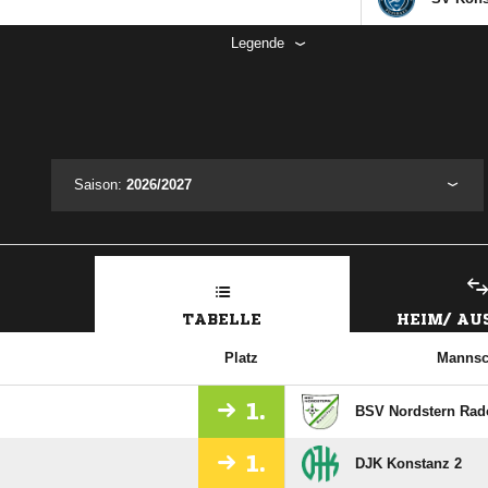
Legende
Saison:
2026/2027
TABELLE
HEIM/ A
Platz
Mannsc
1.
BSV Nordstern Rado
1.
DJK Konstanz 2