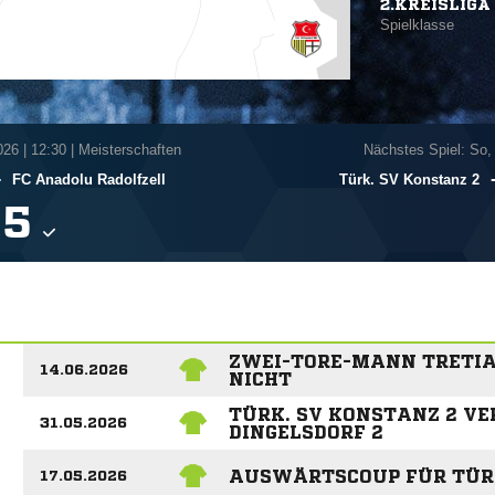
2.KREISLIGA 
Spielklasse
026
|
12:30 | Meisterschaften
Nächstes Spiel: So,
-
FC Anadolu Radolfzell
Türk. SV Konstanz 2

ZWEI-TORE-MANN TRETIA
14.06.2026
NICHT
TÜRK. SV KONSTANZ 2 VE
31.05.2026
DINGELSDORF 2
AUSWÄRTSCOUP FÜR TÜRK
17.05.2026