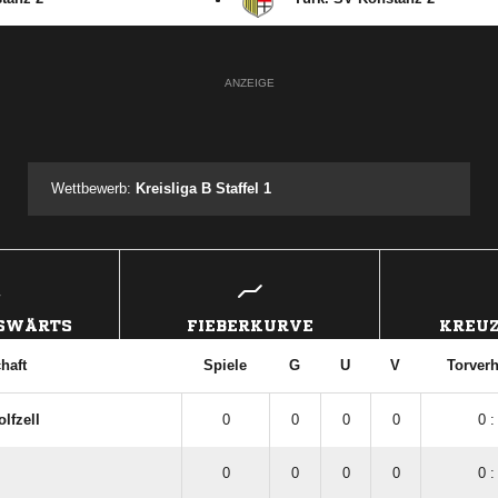
ANZEIGE
Wettbewerb:
Kreisliga B Staffel 1
USWÄRTS
FIEBERKURVE
KREUZ
haft
Spiele
G
U
V
Torverh
lfzell
0
0
0
0
0 :
0
0
0
0
0 :