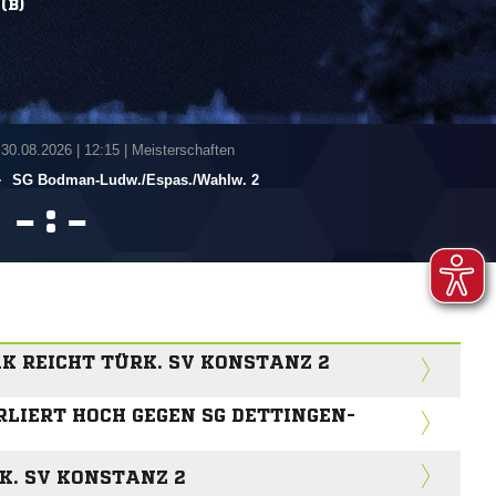
(B)
 30.08.2026
|
12:15 | Meisterschaften
-
SG Bodman-Ludw./​Espas./​Wahlw. 2
:


K REICHT TÜRK. SV KONSTANZ 2
RLIERT HOCH GEGEN SG DETTINGEN-
. SV KONSTANZ 2