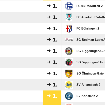
1.
FC 03 Radolfzell 2
1.
FC Anadolu Radolfz
1.
FC Böhringen 2
1.
SG Bodman-Ludw./​E
1.
SG Liggeringen/​Güt
1.
SG Sipplingen/​Höd
1.
SG Öhningen-Gaien
1.
SV Allensbach 2
1.
SV Konstanz 2