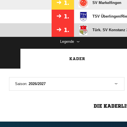
1.
SV Markelfingen
1.
TSV Überlingen/​Rie
1.
Türk. SV Konstanz 
Legende
KADER
Saison:
2026/2027
DIE KADERLI