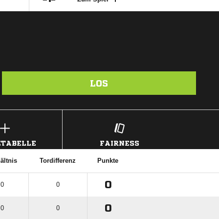
LOS
TABELLE
FAIRNESS
ältnis
Tordifferenz
Punkte
0
 0
0
0
 0
0