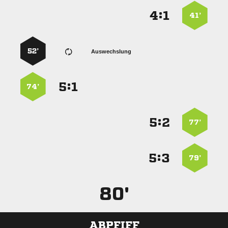
:


41’
52’
Auswechslung
:


74’
:


77’
:


79’
80'
ABPFIFF