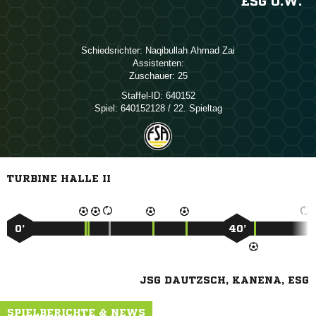
ESG O.W.
Schiedsrichter:
  
Assistenten:
Zuschauer:
25
Staffel-ID:
640152
Spiel:
640152128 / 22. Spieltag
TURBINE HALLE II
0’
40’
JSG DAUTZSCH, KANENA, ESG
SPIELBERICHTE & NEWS