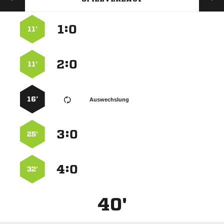
:


11’
:


11’
16’
Auswechslung
:


25’
:


32’
40'