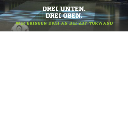
DREI UNTEN.
DREI OBEN.
WIR BRINGEN DICH AN DIE ZDF-TORWAND