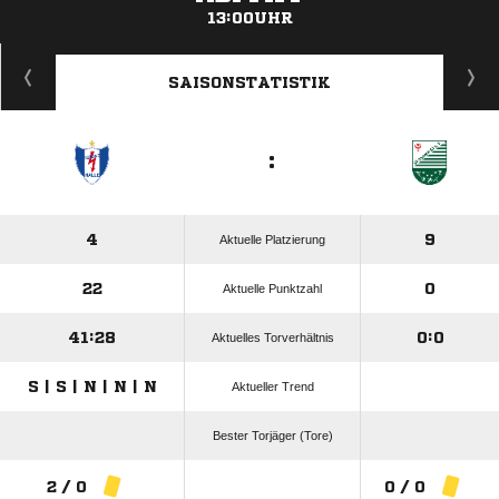
13:00UHR
ANZEIGE
SAISONSTATISTIK
:
4
9
Aktuelle Platzierung
22
0
Aktuelle Punktzahl
41:28
0:0
Aktuelles Torverhältnis
S | S | N | N | N
Aktueller Trend
Bester Torjäger (Tore)
2 / 0
0 / 0