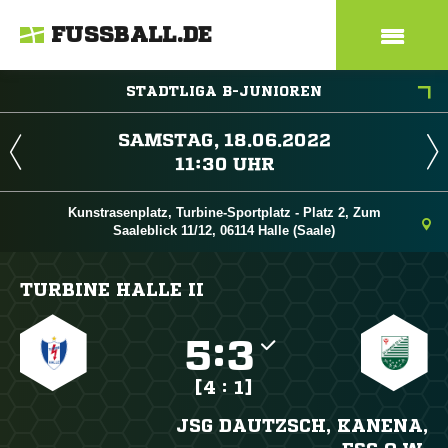
FUSSBALL.DE
STADTLIGA B-JUNIOREN
 
 
Kunstrasenplatz, Turbine-Sportplatz - Platz 2, Zum
Saaleblick 11/12, 06114 Halle (Saale)
TURBINE HALLE II

:

[4 : 1]
JSG DAUTZSCH, KANENA,